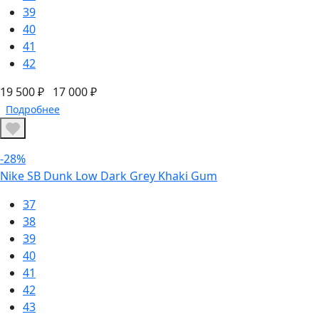
39
40
41
42
19 500 ₽
17 000 ₽
Подробнее
-28%
Nike SB Dunk Low Dark Grey Khaki Gum
37
38
39
40
41
42
43