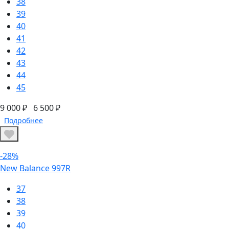
38
39
40
41
42
43
44
45
9 000 ₽
6 500 ₽
Подробнее
-28%
New Balance 997R
37
38
39
40