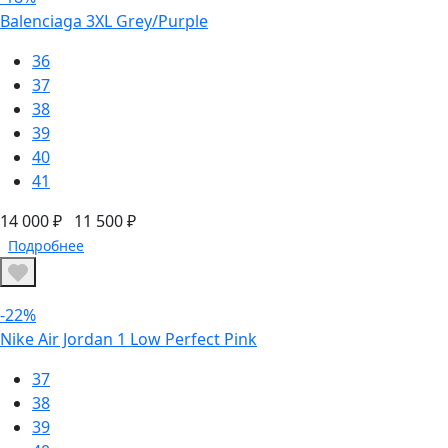
Balenciaga 3XL Grey/Purple
36
37
38
39
40
41
14 000 ₽
11 500 ₽
Подробнее
-22%
Nike Air Jordan 1 Low Perfect Pink
37
38
39