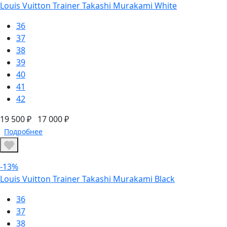
Louis Vuitton Trainer Takashi Murakami White
36
37
38
39
40
41
42
19 500 ₽
17 000 ₽
Подробнее
-13%
Louis Vuitton Trainer Takashi Murakami Black
36
37
38