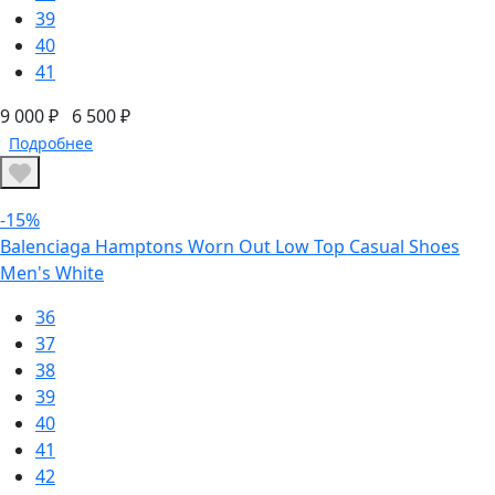
39
40
41
9 000 ₽
6 500 ₽
Подробнее
-15%
Balenciaga Hamptons Worn Out Low Top Casual Shoes
Men's White
36
37
38
39
40
41
42