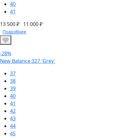
40
41
13 500 ₽
11 000 ₽
Подробнее
-28%
New Balance 327 'Grey'
37
38
39
40
41
42
43
44
45