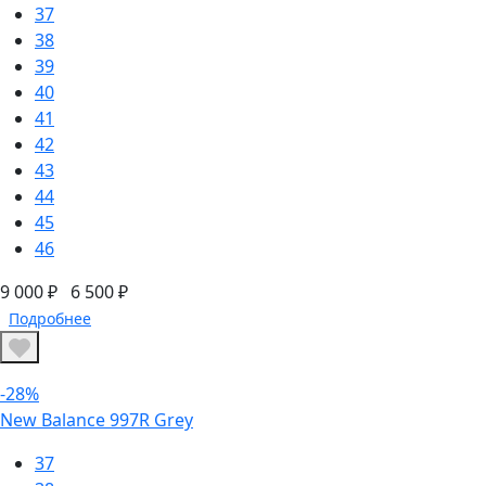
37
38
39
40
41
42
43
44
45
46
9 000 ₽
6 500 ₽
Подробнее
-28%
New Balance 997R Grey
37