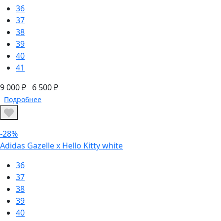
36
37
38
39
40
41
9 000 ₽
6 500 ₽
Подробнее
-28%
Adidas Gazelle x Hello Kitty white
36
37
38
39
40