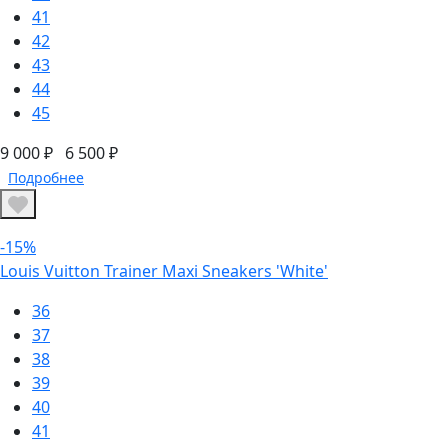
41
42
43
44
45
9 000 ₽
6 500 ₽
Подробнее
-15%
Louis Vuitton Trainer Maxi Sneakers 'White'
36
37
38
39
40
41