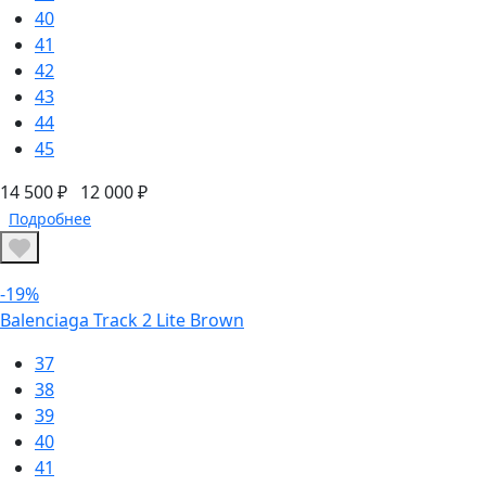
40
41
42
43
44
45
14 500 ₽
12 000 ₽
Подробнее
-19%
Balenciaga Track 2 Lite Brown
37
38
39
40
41