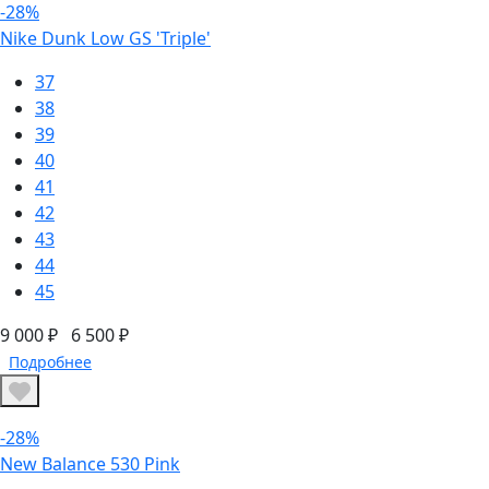
-28%
Nike Dunk Low GS 'Triple'
37
38
39
40
41
42
43
44
45
9 000 ₽
6 500 ₽
Подробнее
-28%
New Balance 530 Pink