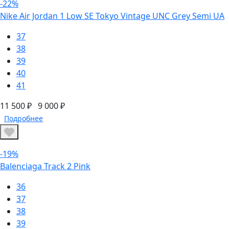
-22%
Nike Air Jordan 1 Low SE Tokyo Vintage UNC Grey Semi UA
37
38
39
40
41
11 500 ₽
9 000 ₽
Подробнее
-19%
Balenciaga Track 2 Pink
36
37
38
39