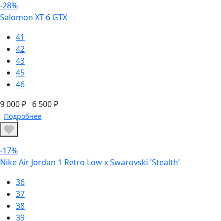
-28%
Salomon XT-6 GTX
41
42
43
45
46
9 000 ₽
6 500 ₽
Подробнее
-17%
Nike Air Jordan 1 Retro Low x Swarovski 'Stealth'
36
37
38
39