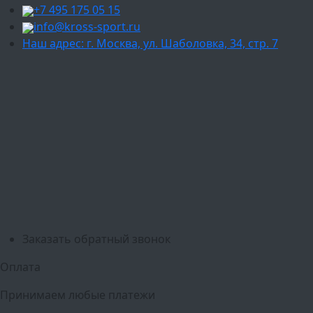
+7 495 175 05 15
info@kross-sport.ru
Наш адрес: г. Москва, ул. Шаболовка, 34, стр. 7
Ваш город:
Москва
Балашиха
Мытищи
Люберцы
Химки
Пушкино
Подольск
Одинцово
Красногорск
Барнаул
Белгород
Ижевск
Рязань
Тула
Ярославль
Киров
Калуга
Курск
Тольятти
Липецк
Ставрополь
Оренбург
Уфа
Новосибирск
Санкт-Петербург
Екатеринбург
Казань
Нижний Новгород
Челябинск
Красноярск
Самара
Сочи
Ростов-на-Дону
Омск
Краснодар
Воронеж
Пермь
Волгоград
Саратов
Тюмень
Заказать обратный звонок
Оплата
Принимаем любые платежи