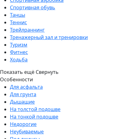
Спортивная аэробика
Спортивная обувь
Танцы
Теннис
Трейлраннинг
Тренажерный зал и тренировки
Туризм
Фитнес
Ходьба
Показать ещё
Свернуть
Особенности
Для асфальта
Для грунта
Дышащие
На толстой подошве
На тонкой подошве
Недорогие
Неубиваемые