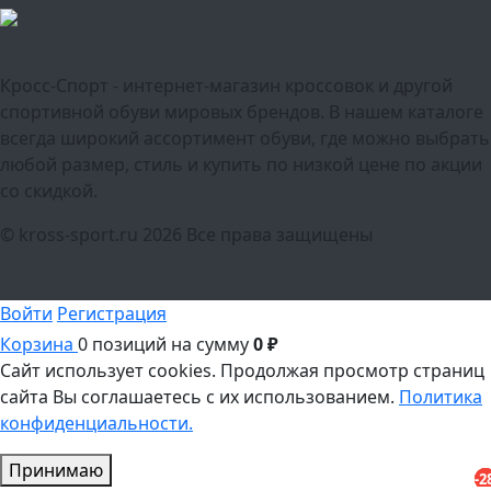
Кросс-Спорт - интернет-магазин кроссовок и другой
спортивной обуви мировых брендов. В нашем каталоге
всегда широкий ассортимент обуви, где можно выбрать
любой размер, стиль и купить по низкой цене по акции
со скидкой.
© kross-sport.ru
2026 Все права защищены
Войти
Регистрация
Корзина
0 позиций
на сумму
0 ₽
Сайт использует cookies.
Продолжая просмотр страниц
сайта Вы соглашаетесь с их использованием.
Политика
конфиденциальности.
Принимаю
-2
-2
-2
-2