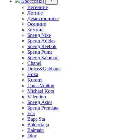
Кроссовки
Весенние
Летние
Демисезонные
Осенние
Зимние
Бренд Nike
Бренд Adidas
Бренд Reebok
Бренд Puma
Бренд Salomon
Chanel
Dolce&Gabbana
Hoka
Kuromi
Louis Vuitton
Michael Kors
Valentino
Бренд Asics
Бренд Premiata
Fila
Bape Sta
Balenciaga
Balmain
Dior