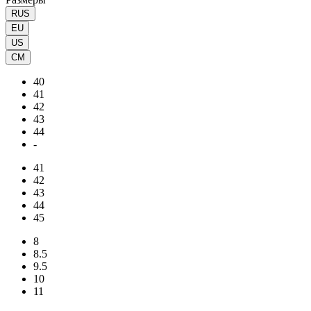
RUS
EU
US
CM
40
41
42
43
44
-
41
42
43
44
45
8
8.5
9.5
10
11