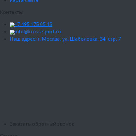
Карта сайта
Контакты
+7 495 175 05 15
info@kross-sport.ru
Наш адрес: г. Москва, ул. Шаболовка, 34, стр. 7
Ваш город:
Москва
Балашиха
Мытищи
Люберцы
Химки
Пушкино
Подольск
Одинцово
Красногорск
Барнаул
Белгород
Ижевск
Рязань
Тула
Ярославль
Киров
Калуга
Курск
Тольятти
Липецк
Ставрополь
Оренбург
Уфа
Новосибирск
Санкт-Петербург
Екатеринбург
Казань
Нижний Новгород
Челябинск
Красноярск
Самара
Сочи
Ростов-на-Дону
Омск
Краснодар
Воронеж
Пермь
Волгоград
Саратов
Тюмень
Заказать обратный звонок