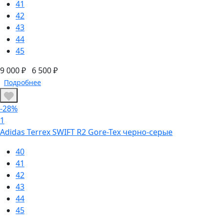
41
42
43
44
45
9 000 ₽
6 500 ₽
Подробнее
-28%
1
Adidas Terrex SWIFT R2 Gore-Tex черно-серые
40
41
42
43
44
45