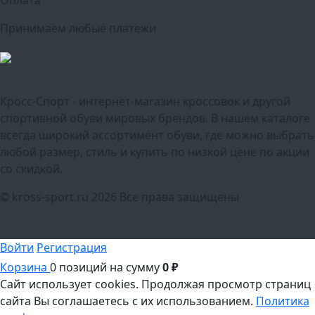
Оплата
Принимаем любые платежи
Кросс-Спорт - интернет-магазин кроссовок и другой
спортивной обуви мировых брендов. В нашем каталоге
всегда широкий ассортимент обуви, где можно выбрать
любой размер, стиль и купить по низкой цене по акции
со скидкой.
© kross-sport.ru
2026 Все права защищены
Войти
Регистрация
Корзина
0 позиций
на сумму
0 ₽
Сайт использует cookies.
Продолжая просмотр страниц
сайта Вы соглашаетесь с их использованием.
Политика