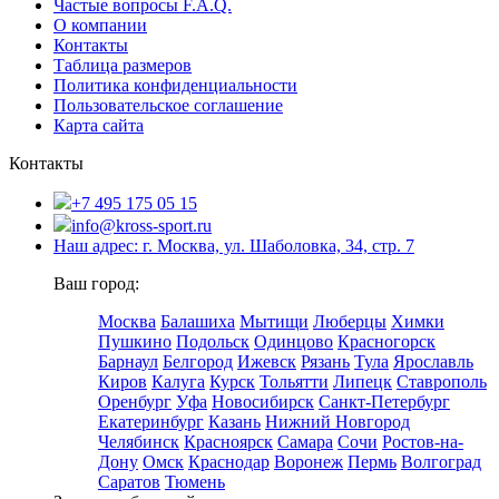
Частые вопросы F.A.Q.
О компании
Контакты
Таблица размеров
Политика конфиденциальности
Пользовательское соглашение
Карта сайта
Контакты
+7 495 175 05 15
info@kross-sport.ru
Наш адрес: г. Москва, ул. Шаболовка, 34, стр. 7
Ваш город:
Москва
Балашиха
Мытищи
Люберцы
Химки
Пушкино
Подольск
Одинцово
Красногорск
Барнаул
Белгород
Ижевск
Рязань
Тула
Ярославль
Киров
Калуга
Курск
Тольятти
Липецк
Ставрополь
Оренбург
Уфа
Новосибирск
Санкт-Петербург
Екатеринбург
Казань
Нижний Новгород
Челябинск
Красноярск
Самара
Сочи
Ростов-на-
Дону
Омск
Краснодар
Воронеж
Пермь
Волгоград
Саратов
Тюмень