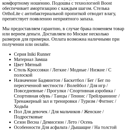
комфортному ношению. Подошва с технологией Boost
обеспечивает амортизацию с каждым шагом. Стелька
OrthoLite с антибактериальной пропиткой отводит влагу,
препятствует появлению неприятного запаха.
Мы предоставляем гарантию, в случае брака поменяем товар
или вернем деньги. Доставляем по Москве несколько
размеров для примерки. Оплата возможна наличными при
получении или онлайн.
Серия
Iniki Runner
Материал
Замша
Цвет
Мятный
Стиль
Кроссовки / Легкие / Модные / Низкие / С
полоской
Назначение
Бадминтон / Баскетбол / Бег / Бег по
пересеченной местности / Волейбол / Для игр /
Повседневные / Прогулки / Спортивная аэробика /
Спортивная обувь / Танцы / Теннис / Трейлраннинг /
Тренажерный зал и тренировки / Туризм / Фитнес /
Ходьба
Пол
Для девочек / Для мальчиков / Женские /
Подростковые
Сезон
Весна / Демисезон / Лето / Осень
Особенности
Для асфальта / Дышащие / На толстой