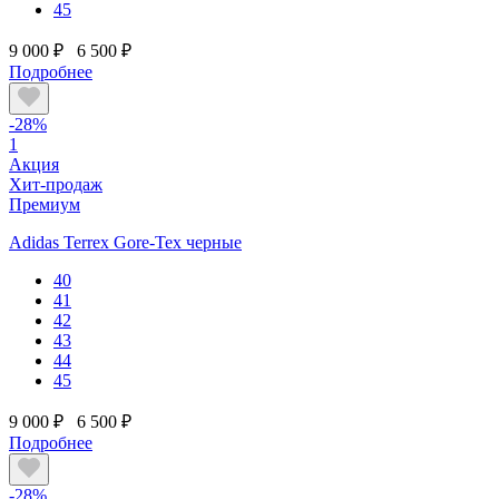
45
9 000 ₽
6 500 ₽
Подробнее
-28%
1
Акция
Хит-продаж
Премиум
Adidas Terrex Gore-Tex черные
40
41
42
43
44
45
9 000 ₽
6 500 ₽
Подробнее
-28%