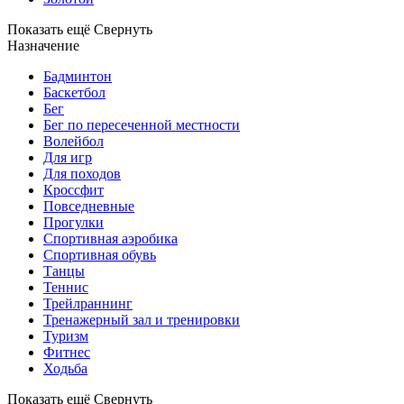
Показать ещё
Свернуть
Назначение
Бадминтон
Баскетбол
Бег
Бег по пересеченной местности
Волейбол
Для игр
Для походов
Кроссфит
Повседневные
Прогулки
Спортивная аэробика
Спортивная обувь
Танцы
Теннис
Трейлраннинг
Тренажерный зал и тренировки
Туризм
Фитнес
Ходьба
Показать ещё
Свернуть