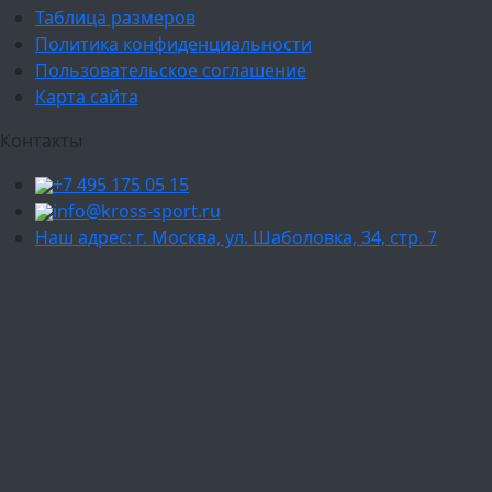
Таблица размеров
Политика конфиденциальности
Пользовательское соглашение
Карта сайта
Контакты
+7 495 175 05 15
info@kross-sport.ru
Наш адрес: г. Москва, ул. Шаболовка, 34, стр. 7
Ваш город:
Москва
Балашиха
Мытищи
Люберцы
Химки
Пушкино
Подольск
Одинцово
Красногорск
Барнаул
Белгород
Ижевск
Рязань
Тула
Ярославль
Киров
Калуга
Курск
Тольятти
Липецк
Ставрополь
Оренбург
Уфа
Новосибирск
Санкт-Петербург
Екатеринбург
Казань
Нижний Новгород
Челябинск
Красноярск
Самара
Сочи
Ростов-на-Дону
Омск
Краснодар
Воронеж
Пермь
Волгоград
Саратов