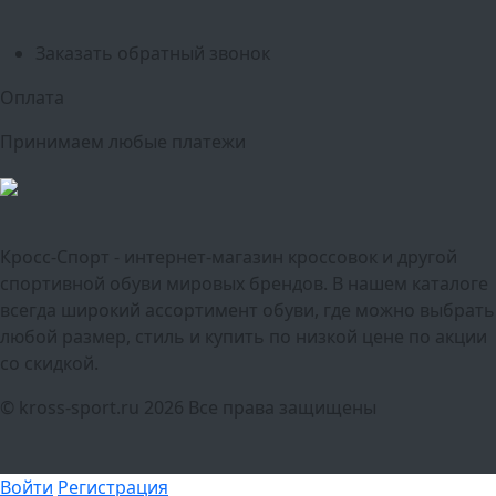
Тюмень
Заказать обратный звонок
Оплата
Принимаем любые платежи
Кросс-Спорт - интернет-магазин кроссовок и другой
спортивной обуви мировых брендов. В нашем каталоге
всегда широкий ассортимент обуви, где можно выбрать
любой размер, стиль и купить по низкой цене по акции
со скидкой.
© kross-sport.ru
2026 Все права защищены
Войти
Регистрация