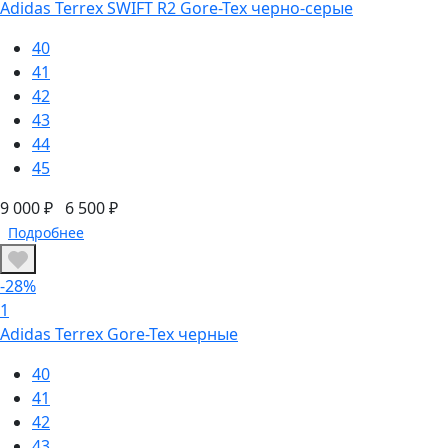
Adidas Terrex SWIFT R2 Gore-Tex черно-серые
40
41
42
43
44
45
9 000 ₽
6 500 ₽
Подробнее
-28%
1
Adidas Terrex Gore-Tex черные
40
41
42
43