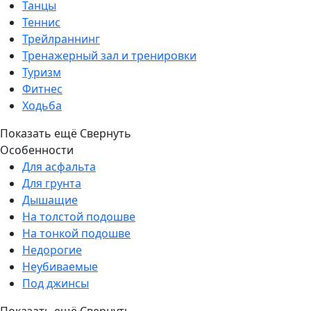
Танцы
Теннис
Трейлраннинг
Тренажерный зал и тренировки
Туризм
Фитнес
Ходьба
Показать ещё
Свернуть
Особенности
Для асфальта
Для грунта
Дышащие
На толстой подошве
На тонкой подошве
Недорогие
Неубиваемые
Под джинсы
Показать ещё
Свернуть