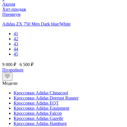
Акция
Хит-продаж
Премиум
Adidas ZX 750 Men Dark blue/White
41
42
43
44
45
9 000 ₽
6 500 ₽
Подробнее
Модели
Кроссовки Adidas Climacool
Кроссовки Adidas Deerupt Runner
Кроссовки Adidas EQT
Кроссовки Adidas Equipment
Кроссовки Adidas Falcon
Кроссовки Adidas Gazelle
Кроссовки Adidas Hamburg