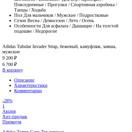
Повседневные / Прогулки / Спортивная аэробика /
Танцы / Ходьба
Пол
Для мальчиков / Мужские / Подростковые
Сезон
Весна / Демисезон / Лето / Осень
Особенности
Для асфальта / Дышащие / На толстой
подошве / Недорогие
Adidas Tubular Invader Strap, бежевый, камуфляж, замша,
мужские
9 200 ₽
6 700 ₽
В корзину
Описание
Характеристики
Комментарии
-28%
1
Акция
Хит-продаж
Премиум
Adidas Terrex Gore-Tex черные