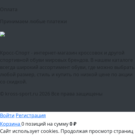
Оплата
Принимаем любые платежи
Кросс-Спорт - интернет-магазин кроссовок и другой
спортивной обуви мировых брендов. В нашем каталоге
всегда широкий ассортимент обуви, где можно выбрать
любой размер, стиль и купить по низкой цене по акции
со скидкой.
© kross-sport.ru
2026 Все права защищены
Войти
Регистрация
Корзина
0 позиций
на сумму
0 ₽
Сайт использует cookies.
Продолжая просмотр страниц