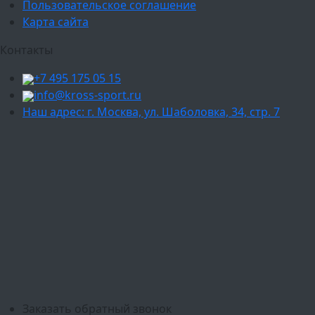
Пользовательское соглашение
Карта сайта
Контакты
+7 495 175 05 15
info@kross-sport.ru
Наш адрес: г. Москва, ул. Шаболовка, 34, стр. 7
Ваш город:
Москва
Балашиха
Мытищи
Люберцы
Химки
Пушкино
Подольск
Одинцово
Красногорск
Барнаул
Белгород
Ижевск
Рязань
Тула
Ярославль
Киров
Калуга
Курск
Тольятти
Липецк
Ставрополь
Оренбург
Уфа
Новосибирск
Санкт-Петербург
Екатеринбург
Казань
Нижний Новгород
Челябинск
Красноярск
Самара
Сочи
Ростов-на-Дону
Омск
Краснодар
Воронеж
Пермь
Волгоград
Саратов
Тюмень
Заказать обратный звонок