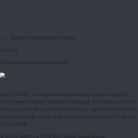
Оренбург
Уфа
Новосибирск
Санкт-Петербург
Екатеринбург
Казань
Нижний Новгород
Челябинск
Красноярск
Самара
Сочи
Ростов-на-Дону
Омск
Краснодар
Воронеж
Пермь
Волгоград
Саратов
Тюмень
Заказать обратный звонок
Оплата
Принимаем любые платежи
Кросс-Спорт - интернет-магазин кроссовок и другой
спортивной обуви мировых брендов. В нашем каталоге
всегда широкий ассортимент обуви, где можно выбрать
любой размер, стиль и купить по низкой цене по акции
со скидкой.
© kross-sport.ru
2026 Все права защищены