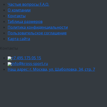
Частые вопросы F.A.Q.
О компании
Контакты
Таблица размеров
Политика конфиденциальности
Пользовательское соглашение
Карта сайта
Контакты
+7 495 175 05 15
info@kross-sport.ru
Наш адрес: г. Москва, ул. Шаболовка, 34, стр. 7
Ваш город:
Москва
Балашиха
Мытищи
Люберцы
Химки
Пушкино
Подольск
Одинцово
Красногорск
Барнаул
Белгород
Ижевск
Рязань
Тула
Ярославль
Киров
Калуга
Курск
Тольятти
Липецк
Ставрополь