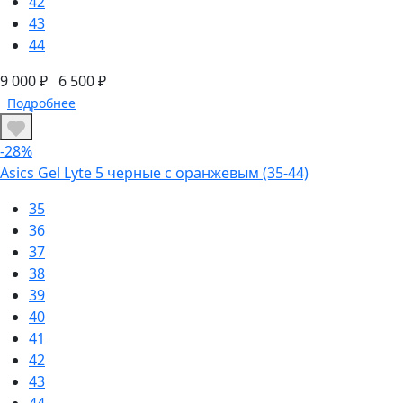
42
43
44
9 000 ₽
6 500 ₽
Подробнее
-28%
Asics Gel Lyte 5 черные с оранжевым (35-44)
35
36
37
38
39
40
41
42
43
44