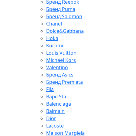
Бренд Reebok
Бренд Puma
Бренд Salomon
Chanel
Dolce&Gabbana
Hoka
Kuromi
Louis Vuitton
Michael Kors
Valentino
Бренд Asics
Бренд Premiata
Fila
Bape Sta
Balenciaga
Balmain
Dior
Lacoste
Maison Margiela