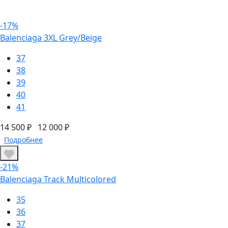
-17%
Balenciaga 3XL Grey/Beige
37
38
39
40
41
14 500 ₽
12 000 ₽
Подробнее
-21%
Balenciaga Track Multicolored
35
36
37