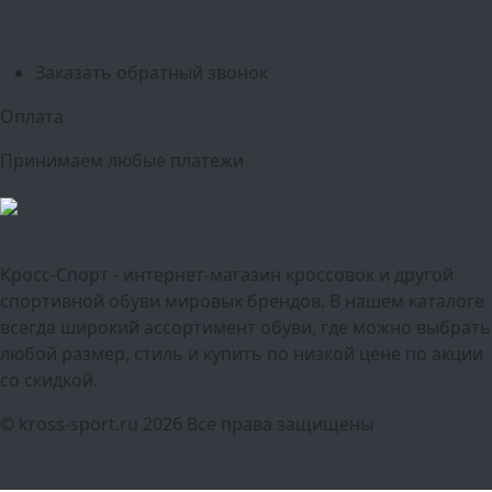
Краснодар
Воронеж
Пермь
Волгоград
Саратов
Тюмень
Заказать обратный звонок
Оплата
Принимаем любые платежи
Кросс-Спорт - интернет-магазин кроссовок и другой
спортивной обуви мировых брендов. В нашем каталоге
всегда широкий ассортимент обуви, где можно выбрать
любой размер, стиль и купить по низкой цене по акции
со скидкой.
© kross-sport.ru
2026 Все права защищены