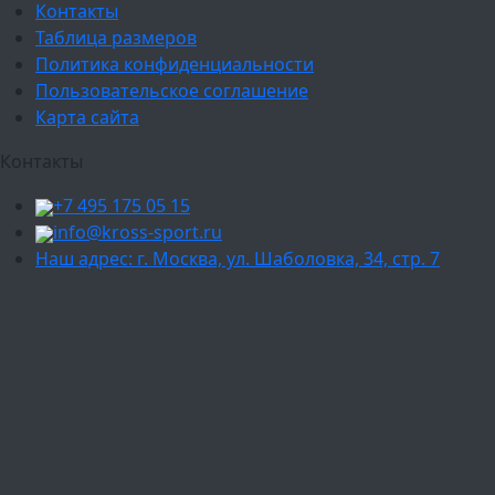
Контакты
Таблица размеров
Политика конфиденциальности
Пользовательское соглашение
Карта сайта
Контакты
+7 495 175 05 15
info@kross-sport.ru
Наш адрес: г. Москва, ул. Шаболовка, 34, стр. 7
Ваш город:
Москва
Балашиха
Мытищи
Люберцы
Химки
Пушкино
Подольск
Одинцово
Красногорск
Барнаул
Белгород
Ижевск
Рязань
Тула
Ярославль
Киров
Калуга
Курск
Тольятти
Липецк
Ставрополь
Оренбург
Уфа
Новосибирск
Санкт-Петербург
Екатеринбург
Казань
Нижний Новгород
Челябинск
Красноярск
Самара
Сочи
Ростов-на-Дону
Омск