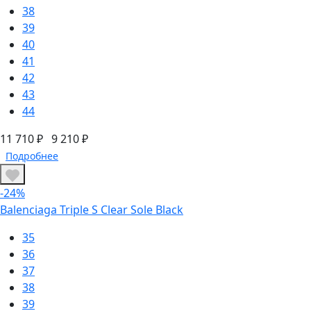
38
39
40
41
42
43
44
11 710 ₽
9 210 ₽
Подробнее
-24%
Balenciaga Triple S Clear Sole Black
35
36
37
38
39