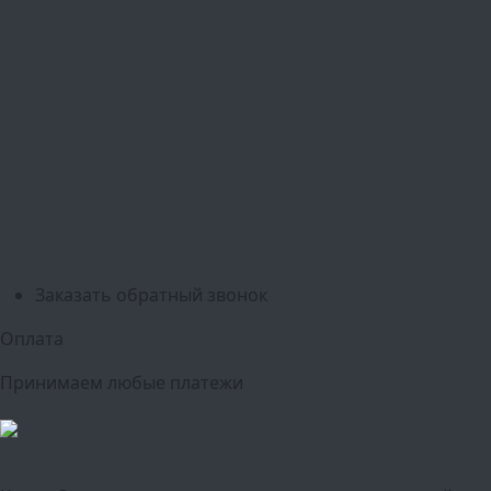
Ваш город:
Москва
Балашиха
Мытищи
Люберцы
Химки
Пушкино
Подольск
Одинцово
Красногорск
Барнаул
Белгород
Ижевск
Рязань
Тула
Ярославль
Киров
Калуга
Курск
Тольятти
Липецк
Ставрополь
Оренбург
Уфа
Новосибирск
Санкт-Петербург
Екатеринбург
Казань
Нижний Новгород
Челябинск
Красноярск
Самара
Сочи
Ростов-на-Дону
Омск
Краснодар
Воронеж
Пермь
Волгоград
Саратов
Тюмень
Заказать обратный звонок
Оплата
Принимаем любые платежи