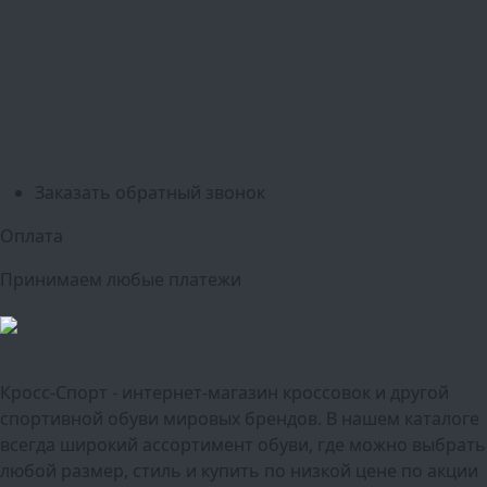
Белгород
Ижевск
Рязань
Тула
Ярославль
Киров
Калуга
Курск
Тольятти
Липецк
Ставрополь
Оренбург
Уфа
Новосибирск
Санкт-Петербург
Екатеринбург
Казань
Нижний Новгород
Челябинск
Красноярск
Самара
Сочи
Ростов-на-Дону
Омск
Краснодар
Воронеж
Пермь
Волгоград
Саратов
Тюмень
Заказать обратный звонок
Оплата
Принимаем любые платежи
Кросс-Спорт - интернет-магазин кроссовок и другой
спортивной обуви мировых брендов. В нашем каталоге
всегда широкий ассортимент обуви, где можно выбрать
любой размер, стиль и купить по низкой цене по акции