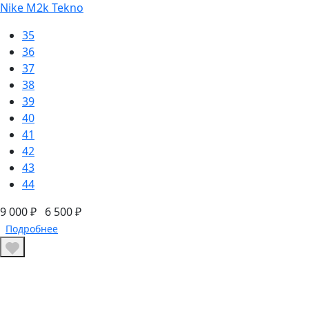
Nike M2k Tekno
35
36
37
38
39
40
41
42
43
44
9 000 ₽
6 500 ₽
Подробнее