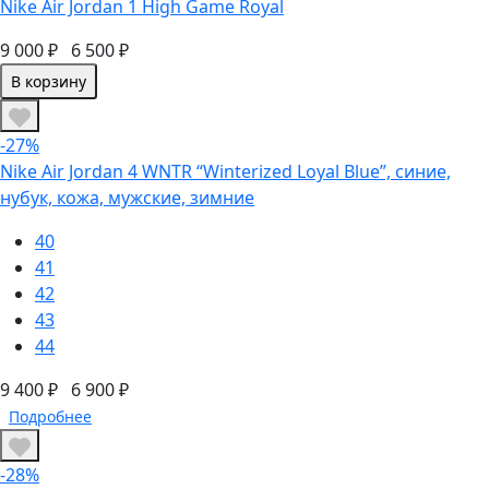
Nike Air Jordan 1 High Game Royal
9 000 ₽
6 500 ₽
В корзину
-27%
Nike Air Jordan 4 WNTR “Winterized Loyal Blue”, синие,
нубук, кожа, мужские, зимние
40
41
42
43
44
9 400 ₽
6 900 ₽
Подробнее
-28%