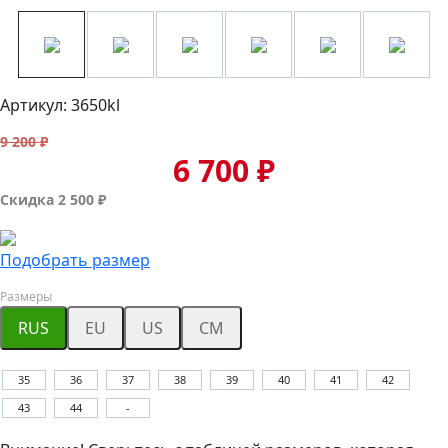
Артикул: 3650kl
9 200 ₽
6 700 ₽
Скидка 2 500 ₽
Подобрать размер
Размеры
RUS
EU
US
CM
35
36
37
38
39
40
41
42
43
44
-