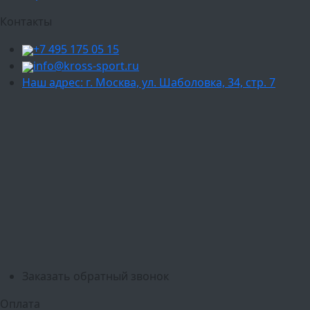
Контакты
+7 495 175 05 15
info@kross-sport.ru
Наш адрес: г. Москва, ул. Шаболовка, 34, стр. 7
Ваш город:
Москва
Балашиха
Мытищи
Люберцы
Химки
Пушкино
Подольск
Одинцово
Красногорск
Барнаул
Белгород
Ижевск
Рязань
Тула
Ярославль
Киров
Калуга
Курск
Тольятти
Липецк
Ставрополь
Оренбург
Уфа
Новосибирск
Санкт-Петербург
Екатеринбург
Казань
Нижний Новгород
Челябинск
Красноярск
Самара
Сочи
Ростов-на-Дону
Омск
Краснодар
Воронеж
Пермь
Волгоград
Саратов
Тюмень
Заказать обратный звонок
Оплата