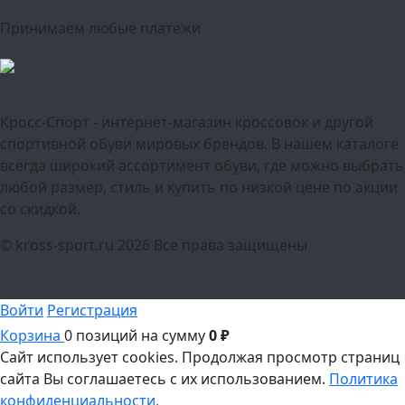
Принимаем любые платежи
Кросс-Спорт - интернет-магазин кроссовок и другой
спортивной обуви мировых брендов. В нашем каталоге
всегда широкий ассортимент обуви, где можно выбрать
любой размер, стиль и купить по низкой цене по акции
со скидкой.
© kross-sport.ru
2026 Все права защищены
Войти
Регистрация
Корзина
0 позиций
на сумму
0 ₽
Сайт использует cookies.
Продолжая просмотр страниц
сайта Вы соглашаетесь с их использованием.
Политика
конфиденциальности.