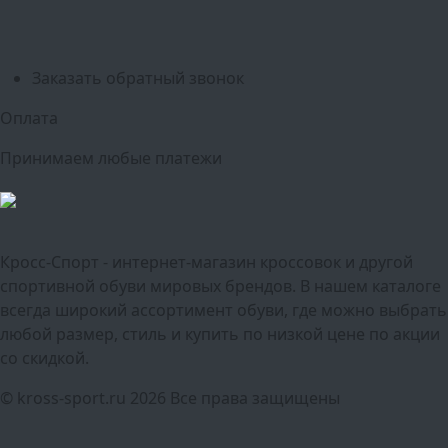
Красноярск
Самара
Сочи
Ростов-на-Дону
Омск
Краснодар
Воронеж
Пермь
Волгоград
Саратов
Тюмень
Заказать обратный звонок
Оплата
Принимаем любые платежи
Кросс-Спорт - интернет-магазин кроссовок и другой
спортивной обуви мировых брендов. В нашем каталоге
всегда широкий ассортимент обуви, где можно выбрать
любой размер, стиль и купить по низкой цене по акции
со скидкой.
© kross-sport.ru
2026 Все права защищены