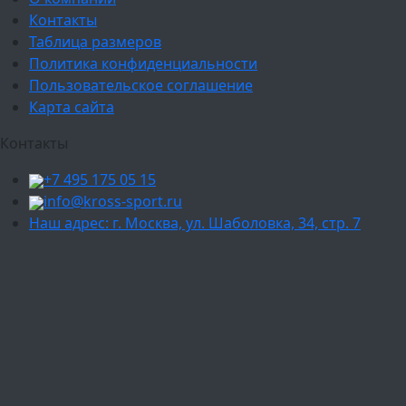
Контакты
Таблица размеров
Политика конфиденциальности
Пользовательское соглашение
Карта сайта
Контакты
+7 495 175 05 15
info@kross-sport.ru
Наш адрес: г. Москва, ул. Шаболовка, 34, стр. 7
Ваш город:
Москва
Балашиха
Мытищи
Люберцы
Химки
Пушкино
Подольск
Одинцово
Красногорск
Барнаул
Белгород
Ижевск
Рязань
Тула
Ярославль
Киров
Калуга
Курск
Тольятти
Липецк
Ставрополь
Оренбург
Уфа
Новосибирск
Санкт-Петербург
Екатеринбург
Казань
Нижний Новгород
Челябинск