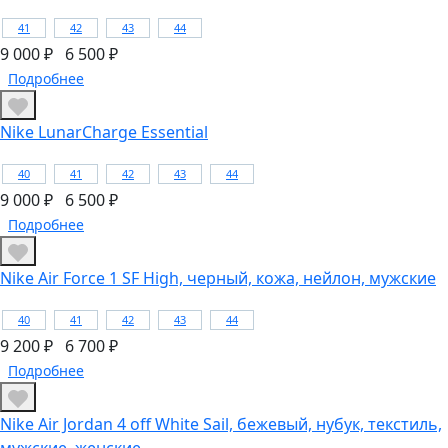
41
42
43
44
9 000 ₽
6 500 ₽
Подробнее
Nike LunarCharge Essential
40
41
42
43
44
9 000 ₽
6 500 ₽
Подробнее
Nike Air Force 1 SF High, черный, кожа, нейлон, мужские
40
41
42
43
44
9 200 ₽
6 700 ₽
Подробнее
Nike Air Jordan 4 off White Sail, бежевый, нубук, текстиль,
мужские, женские