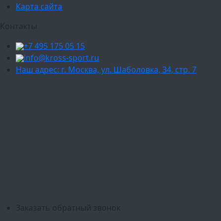
Карта сайта
Контакты
+7 495 175 05 15
info@kross-sport.ru
Наш адрес: г. Москва, ул. Шаболовка, 34, стр. 7
Ваш город:
Москва
Балашиха
Мытищи
Люберцы
Химки
Пушкино
Подольск
Одинцово
Красногорск
Барнаул
Белгород
Ижевск
Рязань
Тула
Ярославль
Киров
Калуга
Курск
Тольятти
Липецк
Ставрополь
Оренбург
Уфа
Новосибирск
Санкт-Петербург
Екатеринбург
Казань
Нижний Новгород
Челябинск
Красноярск
Самара
Сочи
Ростов-на-Дону
Омск
Краснодар
Воронеж
Пермь
Волгоград
Саратов
Тюмень
Заказать обратный звонок