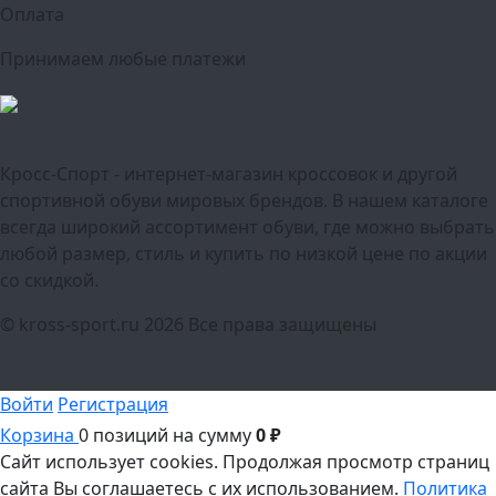
Оплата
Принимаем любые платежи
Кросс-Спорт - интернет-магазин кроссовок и другой
спортивной обуви мировых брендов. В нашем каталоге
всегда широкий ассортимент обуви, где можно выбрать
любой размер, стиль и купить по низкой цене по акции
со скидкой.
© kross-sport.ru
2026 Все права защищены
Войти
Регистрация
Корзина
0 позиций
на сумму
0 ₽
Сайт использует cookies.
Продолжая просмотр страниц
сайта Вы соглашаетесь с их использованием.
Политика