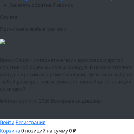
Заказать обратный звонок
Оплата
Принимаем любые платежи
Кросс-Спорт - интернет-магазин кроссовок и другой
спортивной обуви мировых брендов. В нашем каталоге
всегда широкий ассортимент обуви, где можно выбрать
любой размер, стиль и купить по низкой цене по акции
со скидкой.
© kross-sport.ru
2026 Все права защищены
Войти
Регистрация
Корзина
0 позиций
на сумму
0 ₽