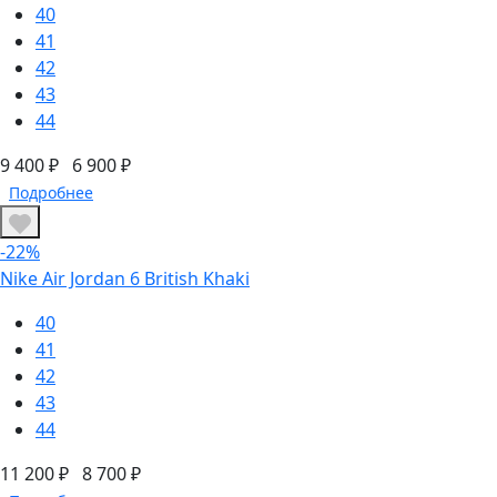
40
41
42
43
44
9 400 ₽
6 900 ₽
Подробнее
-22%
Nike Air Jordan 6 British Khaki
40
41
42
43
44
11 200 ₽
8 700 ₽