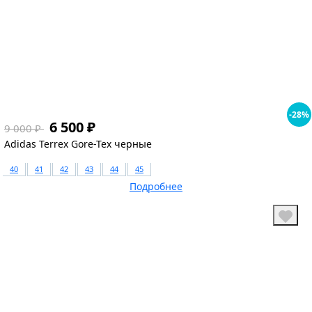
1
-28%
6 500 ₽
9 000 ₽
Adidas Terrex Gore-Tex черные
40
41
42
43
44
45
Подробнее