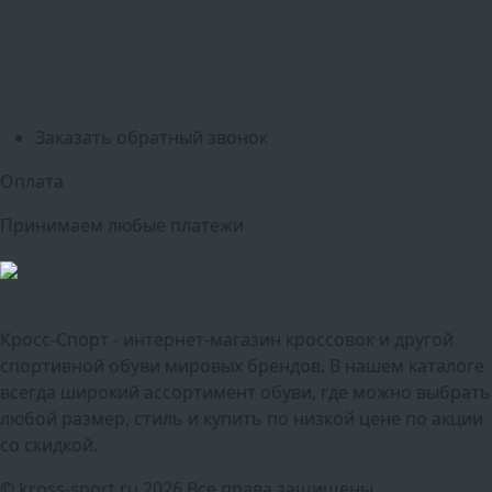
Оренбург
Уфа
Новосибирск
Санкт-Петербург
Екатеринбург
Казань
Нижний Новгород
Челябинск
Красноярск
Самара
Сочи
Ростов-на-Дону
Омск
Краснодар
Воронеж
Пермь
Волгоград
Саратов
Тюмень
Заказать обратный звонок
Оплата
Принимаем любые платежи
Кросс-Спорт - интернет-магазин кроссовок и другой
спортивной обуви мировых брендов. В нашем каталоге
всегда широкий ассортимент обуви, где можно выбрать
любой размер, стиль и купить по низкой цене по акции
со скидкой.
© kross-sport.ru
2026 Все права защищены