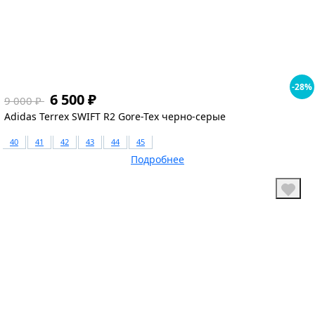
1
-28%
6 500 ₽
9 000 ₽
Adidas Terrex SWIFT R2 Gore-Tex черно-серые
40
41
42
43
44
45
Подробнее