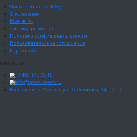
Частые вопросы F.A.Q.
О компании
Контакты
Таблица размеров
Политика конфиденциальности
Пользовательское соглашение
Карта сайта
Контакты
+7 495 175 05 15
info@kross-sport.ru
Наш адрес: г. Москва, ул. Шаболовка, 34, стр. 7
Ваш город:
Москва
Балашиха
Мытищи
Люберцы
Химки
Пушкино
Подольск
Одинцово
Красногорск
Барнаул
Белгород
Ижевск
Рязань
Тула
Ярославль
Киров
Калуга
Курск
Тольятти
Липецк
Ставрополь