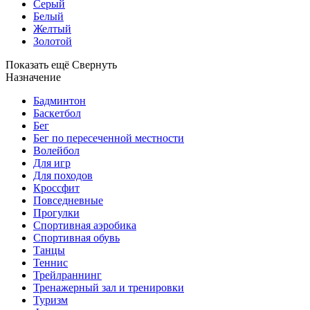
Серый
Белый
Желтый
Золотой
Показать ещё
Свернуть
Назначение
Бадминтон
Баскетбол
Бег
Бег по пересеченной местности
Волейбол
Для игр
Для походов
Кроссфит
Повседневные
Прогулки
Спортивная аэробика
Спортивная обувь
Танцы
Теннис
Трейлраннинг
Тренажерный зал и тренировки
Туризм