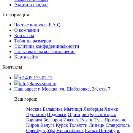
Акции и скидки
Информация
Частые вопросы F.A.Q.
О компании
Контакты
Таблица размеров
Политика конфиденциальности
Пользовательское соглашение
Карта сайта
Контакты
+7 495 175 05 15
info@kross-sport.ru
Наш адрес: г. Москва, ул. Шаболовка, 34, стр. 7
Ваш город:
Москва
Балашиха
Мытищи
Люберцы
Химки
Пушкино
Подольск
Одинцово
Красногорск
Барнаул
Белгород
Ижевск
Рязань
Тула
Ярославль
Киров
Калуга
Курск
Тольятти
Липецк
Ставрополь
Оренбург
Уфа
Новосибирск
Санкт-Петербург