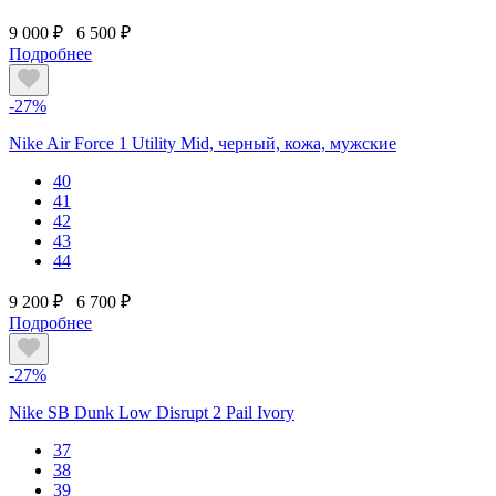
9 000 ₽
6 500 ₽
Подробнее
-27%
Nike Air Force 1 Utility Mid, черный, кожа, мужские
40
41
42
43
44
9 200 ₽
6 700 ₽
Подробнее
-27%
Nike SB Dunk Low Disrupt 2 Pail Ivory
37
38
39