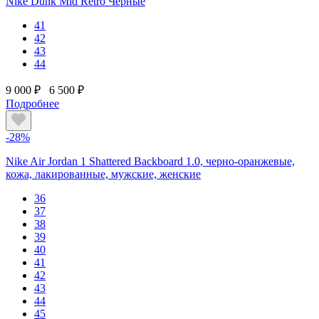
Nike Dunk Mid Retro Черные
41
42
43
44
9 000 ₽
6 500 ₽
Подробнее
-28%
Nike Air Jordan 1 Shattered Backboard 1.0, черно-оранжевые,
кожа, лакированные, мужские, женские
36
37
38
39
40
41
42
43
44
45