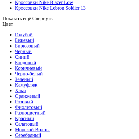
Кроссовки Nike Blazer Low
Кроссовки Nike Lebron Soldier 13
Показать ещё
Свернуть
Цвет
Голубой
Бежевый
Бирюзовый
Черный
Синий
Бордовый
Коричневый
Черно-белый
Зеленый
Камуфляж
Хаки
Оранжевый
Розовый
Фиолетовый
Разноцветный
Красный
Салатовый
Морской Волны
Серебряный