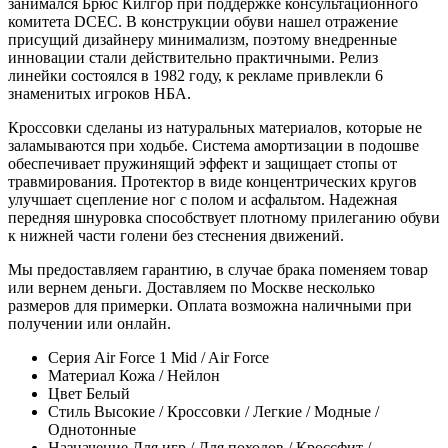
занимался Брюс Килгор при поддержке консультационного
комитета DCEC. В конструкции обуви нашел отражение
присущий дизайнеру минимализм, поэтому внедренные
инновации стали действительно практичными. Релиз
линейки состоялся в 1982 году, к рекламе привлекли 6
знаменитых игроков НБА.
Кроссовки сделаны из натуральных материалов, которые не
заламываются при ходьбе. Система амортизации в подошве
обеспечивает пружинящий эффект и защищает стопы от
травмирования. Протектор в виде концентрических кругов
улучшает сцепление ног с полом и асфальтом. Надежная
передняя шнуровка способствует плотному прилеганию обуви
к нижней части голени без стеснения движений.
Мы предоставляем гарантию, в случае брака поменяем товар
или вернем деньги. Доставляем по Москве несколько
размеров для примерки. Оплата возможна наличными при
получении или онлайн.
Серия
Air Force 1 Mid / Air Force
Материал
Кожа / Нейлон
Цвет
Белый
Стиль
Высокие / Кроссовки / Легкие / Модные /
Однотонные
Назначение
Для игр / Для походов / Кроссфит /