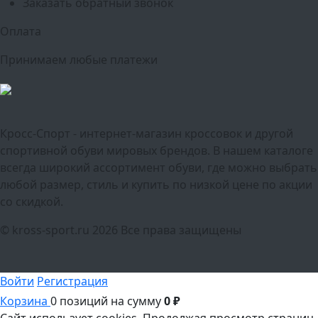
Заказать обратный звонок
Оплата
Принимаем любые платежи
Кросс-Спорт - интернет-магазин кроссовок и другой
спортивной обуви мировых брендов. В нашем каталоге
всегда широкий ассортимент обуви, где можно выбрать
любой размер, стиль и купить по низкой цене по акции
со скидкой.
© kross-sport.ru
2026 Все права защищены
Войти
Регистрация
Корзина
0 позиций
на сумму
0 ₽
Сайт использует cookies.
Продолжая просмотр страниц