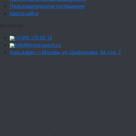
Пользовательское соглашение
Карта сайта
Контакты
+7 495 175 05 15
info@kross-sport.ru
Наш адрес: г. Москва, ул. Шаболовка, 34, стр. 7
Ваш город:
Москва
Балашиха
Мытищи
Люберцы
Химки
Пушкино
Подольск
Одинцово
Красногорск
Барнаул
Белгород
Ижевск
Рязань
Тула
Ярославль
Киров
Калуга
Курск
Тольятти
Липецк
Ставрополь
Оренбург
Уфа
Новосибирск
Санкт-Петербург
Екатеринбург
Казань
Нижний Новгород
Челябинск
Красноярск
Самара
Сочи
Ростов-на-Дону
Омск
Краснодар
Воронеж
Пермь
Волгоград
Саратов
Тюмень