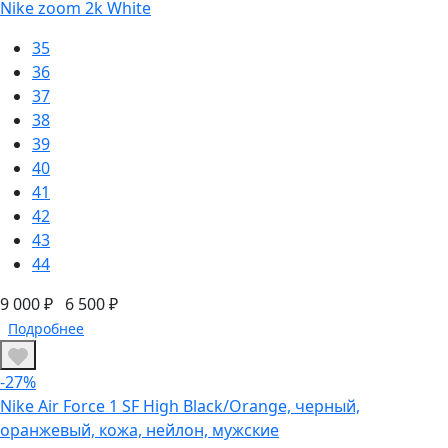
Nike zoom 2k White
35
36
37
38
39
40
41
42
43
44
9 000 ₽
6 500 ₽
Подробнее
-27%
Nike Air Force 1 SF High Black/Orange, черный,
оранжевый, кожа, нейлон, мужские