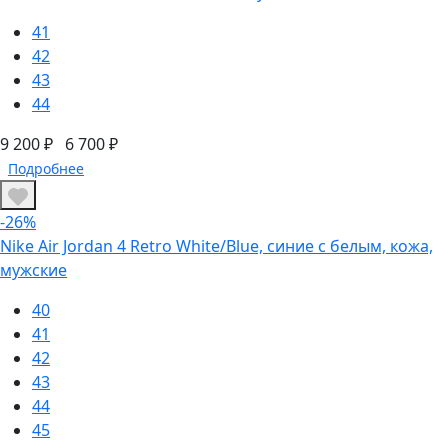
41
42
43
44
9 200 ₽
6 700 ₽
Подробнее
-26%
Nike Air Jordan 4 Retro White/Blue, синие с белым, кожа,
мужские
40
41
42
43
44
45