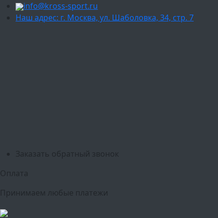
info@kross-sport.ru
Наш адрес: г. Москва, ул. Шаболовка, 34, стр. 7
Ваш город:
Москва
Балашиха
Мытищи
Люберцы
Химки
Пушкино
Подольск
Одинцово
Красногорск
Барнаул
Белгород
Ижевск
Рязань
Тула
Ярославль
Киров
Калуга
Курск
Тольятти
Липецк
Ставрополь
Оренбург
Уфа
Новосибирск
Санкт-Петербург
Екатеринбург
Казань
Нижний Новгород
Челябинск
Красноярск
Самара
Сочи
Ростов-на-Дону
Омск
Краснодар
Воронеж
Пермь
Волгоград
Саратов
Тюмень
Заказать обратный звонок
Оплата
Принимаем любые платежи