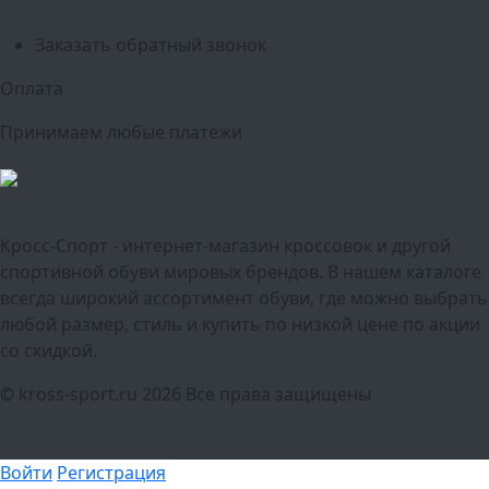
Тюмень
Заказать обратный звонок
Оплата
Принимаем любые платежи
Кросс-Спорт - интернет-магазин кроссовок и другой
спортивной обуви мировых брендов. В нашем каталоге
всегда широкий ассортимент обуви, где можно выбрать
любой размер, стиль и купить по низкой цене по акции
со скидкой.
© kross-sport.ru
2026 Все права защищены
Войти
Регистрация