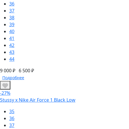
36
37
38
39
40
41
42
43
44
9 000 ₽
6 500 ₽
Подробнее
-27%
Stussy x Nike Air Force 1 Black Low
35
36
37