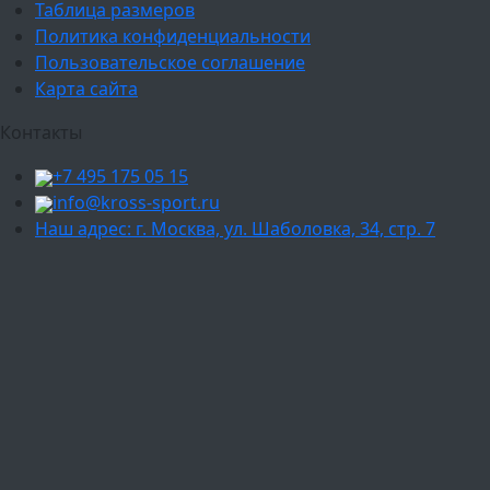
Таблица размеров
Политика конфиденциальности
Пользовательское соглашение
Карта сайта
Контакты
+7 495 175 05 15
info@kross-sport.ru
Наш адрес: г. Москва, ул. Шаболовка, 34, стр. 7
Ваш город:
Москва
Балашиха
Мытищи
Люберцы
Химки
Пушкино
Подольск
Одинцово
Красногорск
Барнаул
Белгород
Ижевск
Рязань
Тула
Ярославль
Киров
Калуга
Курск
Тольятти
Липецк
Ставрополь
Оренбург
Уфа
Новосибирск
Санкт-Петербург
Екатеринбург
Казань
Нижний Новгород
Челябинск
Красноярск
Самара
Сочи
Ростов-на-Дону
Омск
Краснодар
Воронеж
Пермь
Волгоград
Саратов