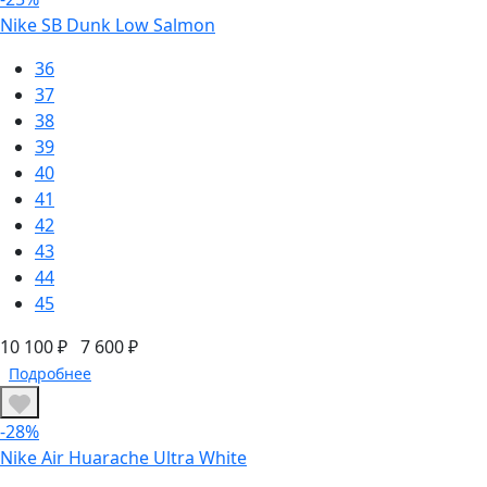
Nike SB Dunk Low Salmon
36
37
38
39
40
41
42
43
44
45
10 100 ₽
7 600 ₽
Подробнее
-28%
Nike Air Huarache Ultra White