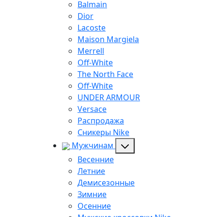
Balmain
Dior
Lacoste
Maison Margiela
Merrell
Off-White
The North Face
Off-White
UNDER ARMOUR
Versace
Распродажа
Сникеры Nike
Мужчинам
Весенние
Летние
Демисезонные
Зимние
Осенние