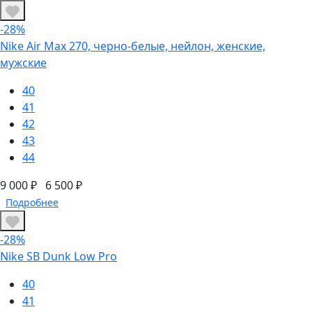
-28%
Nike Air Max 270, черно-белые, нейлон, женские,
мужские
40
41
42
43
44
9 000 ₽
6 500 ₽
Подробнее
-28%
Nike SB Dunk Low Pro
40
41