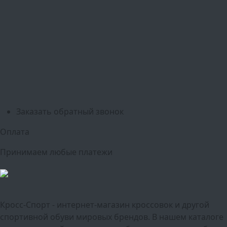
Москва
Балашиха
Мытищи
Люберцы
Химки
Пушкино
Подольск
Одинцово
Красногорск
Барнаул
Белгород
Ижевск
Рязань
Тула
Ярославль
Киров
Калуга
Курск
Тольятти
Липецк
Ставрополь
Оренбург
Уфа
Новосибирск
Санкт-Петербург
Екатеринбург
Казань
Нижний Новгород
Челябинск
Красноярск
Самара
Сочи
Ростов-на-Дону
Омск
Краснодар
Воронеж
Пермь
Волгоград
Саратов
Тюмень
Заказать обратный звонок
Оплата
Принимаем любые платежи
Кросс-Спорт - интернет-магазин кроссовок и другой
спортивной обуви мировых брендов. В нашем каталоге