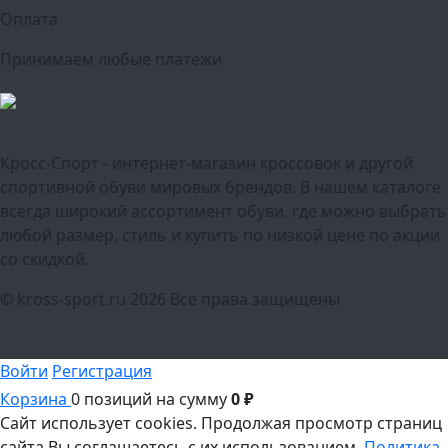
Оплата
Принимаем любые платежи
Кросс-Спорт - интернет-магазин кроссовок и другой
спортивной обуви мировых брендов. В нашем каталоге
всегда широкий ассортимент обуви, где можно выбрать
любой размер, стиль и купить по низкой цене по акции
со скидкой.
© kross-sport.ru
2026 Все права защищены
Войти
Регистрация
Корзина
0 позиций
на сумму
0 ₽
Сайт использует cookies.
Продолжая просмотр страниц
сайта Вы соглашаетесь с их использованием.
Политика