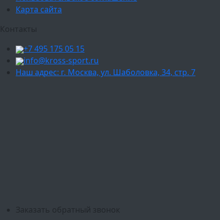
Карта сайта
Контакты
+7 495 175 05 15
info@kross-sport.ru
Наш адрес: г. Москва, ул. Шаболовка, 34, стр. 7
Ваш город:
Москва
Балашиха
Мытищи
Люберцы
Химки
Пушкино
Подольск
Одинцово
Красногорск
Барнаул
Белгород
Ижевск
Рязань
Тула
Ярославль
Киров
Калуга
Курск
Тольятти
Липецк
Ставрополь
Оренбург
Уфа
Новосибирск
Санкт-Петербург
Екатеринбург
Казань
Нижний Новгород
Челябинск
Красноярск
Самара
Сочи
Ростов-на-Дону
Омск
Краснодар
Воронеж
Пермь
Волгоград
Саратов
Тюмень
Заказать обратный звонок