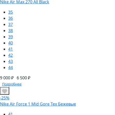
Nike Air Max 270 All Black
35
36
37
38
39
40
41
42
43
44
9 000 ₽
6 500 ₽
Подробнее
-25%
Nike Air Force 1 Mid Gore Tex Бежевые
41