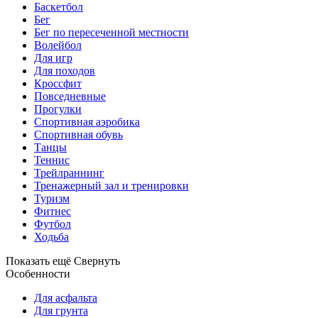
Баскетбол
Бег
Бег по пересеченной местности
Волейбол
Для игр
Для походов
Кроссфит
Повседневные
Прогулки
Спортивная аэробика
Спортивная обувь
Танцы
Теннис
Трейлраннинг
Тренажерный зал и тренировки
Туризм
Фитнес
Футбол
Ходьба
Показать ещё
Свернуть
Особенности
Для асфальта
Для грунта