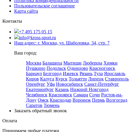
Политика конфиденциальности
Пользовательское соглашение
Карта сайта
Контакты
+7 495 175 05 15
info@kross-sport.ru
Наш адрес: г. Москва, ул. Шаболовка, 34, стр. 7
Ваш город:
Москва
Балашиха
Мытищи
Люберцы
Химки
Пушкино
Подольск
Одинцово
Красногорск
Барнаул
Белгород
Ижевск
Рязань
Тула
Ярославль
Киров
Калуга
Курск
Тольятти
Липецк
Ставрополь
Оренбург
Уфа
Новосибирск
Санкт-Петербург
Екатеринбург
Казань
Нижний Новгород
Челябинск
Красноярск
Самара
Сочи
Ростов-на-
Дону
Омск
Краснодар
Воронеж
Пермь
Волгоград
Саратов
Тюмень
Заказать обратный звонок
Оплата
Принимаем любые платежи