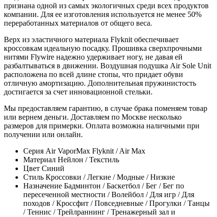
признана одной из самых экологичных среди всех продуктов
компании. Для ее изготовления используется не менее 50%
переработанных материалов от общего веса.
Верх из эластичного материала Flyknit обеспечивает
кроссовкам идеальную посадку. Прошивка сверхпрочными
нитями Flywire надежно удерживает ногу, не давая ей
разбалтываться в движении. Воздушная подушка Air Sole Unit
расположена по всей длине стопы, что придает обуви
отличную амортизацию. Дополнительная пружинистость
достигается за счет инновационной стельки.
Мы предоставляем гарантию, в случае брака поменяем товар
или вернем деньги. Доставляем по Москве несколько
размеров для примерки. Оплата возможна наличными при
получении или онлайн.
Серия
Air VaporMax Flyknit / Air Max
Материал
Нейлон / Текстиль
Цвет
Синий
Стиль
Кроссовки / Легкие / Модные / Низкие
Назначение
Бадминтон / Баскетбол / Бег / Бег по
пересеченной местности / Волейбол / Для игр / Для
походов / Кроссфит / Повседневные / Прогулки / Танцы
/ Теннис / Трейлраннинг / Тренажерный зал и