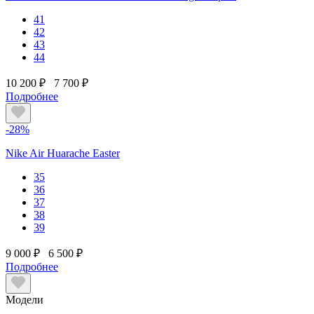
41
42
43
44
10 200 ₽
7 700 ₽
Подробнее
-28%
Nike Air Huarache Easter
35
36
37
38
39
9 000 ₽
6 500 ₽
Подробнее
Модели