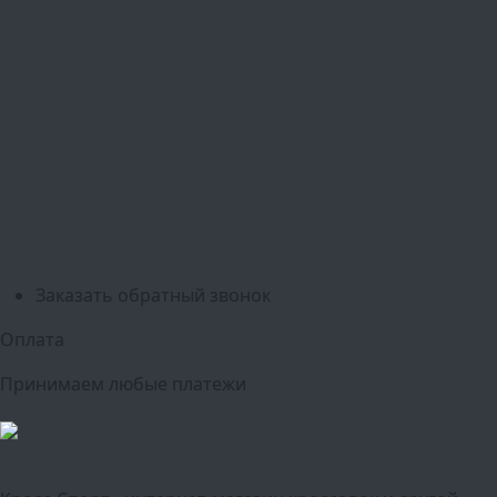
Ваш город:
Москва
Балашиха
Мытищи
Люберцы
Химки
Пушкино
Подольск
Одинцово
Красногорск
Барнаул
Белгород
Ижевск
Рязань
Тула
Ярославль
Киров
Калуга
Курск
Тольятти
Липецк
Ставрополь
Оренбург
Уфа
Новосибирск
Санкт-Петербург
Екатеринбург
Казань
Нижний Новгород
Челябинск
Красноярск
Самара
Сочи
Ростов-на-Дону
Омск
Краснодар
Воронеж
Пермь
Волгоград
Саратов
Тюмень
Заказать обратный звонок
Оплата
Принимаем любые платежи