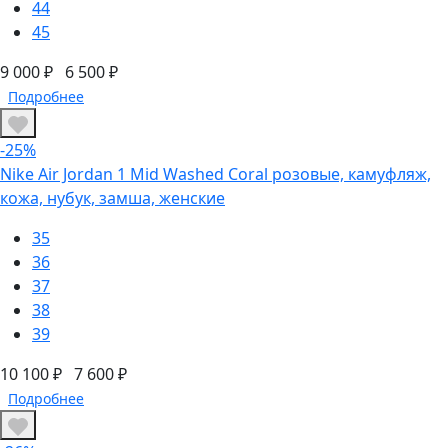
44
45
9 000 ₽
6 500 ₽
Подробнее
-25%
Nike Air Jordan 1 Mid Washed Coral розовые, камуфляж,
кожа, нубук, замша, женские
35
36
37
38
39
10 100 ₽
7 600 ₽
Подробнее