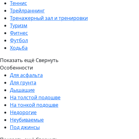
Теннис
Трейлраннинг
Тренажерный зал и тренировки
Туризм
Фитнес
Футбол
Ходьба
Показать ещё
Свернуть
Особенности
Для асфальта
Для грунта
Дышащие
На толстой подошве
На тонкой подошве
Недорогие
Неубиваемые
Под джинсы