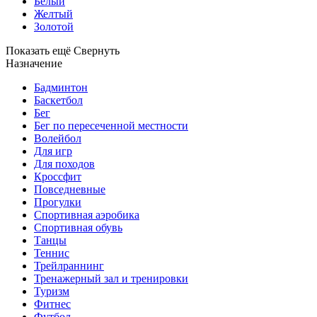
Белый
Желтый
Золотой
Показать ещё
Свернуть
Назначение
Бадминтон
Баскетбол
Бег
Бег по пересеченной местности
Волейбол
Для игр
Для походов
Кроссфит
Повседневные
Прогулки
Спортивная аэробика
Спортивная обувь
Танцы
Теннис
Трейлраннинг
Тренажерный зал и тренировки
Туризм
Фитнес
Футбол