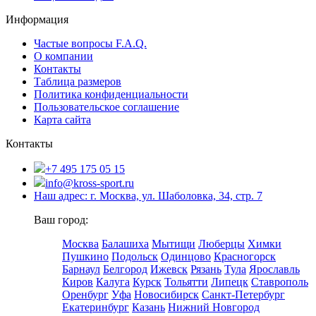
Информация
Частые вопросы F.A.Q.
О компании
Контакты
Таблица размеров
Политика конфиденциальности
Пользовательское соглашение
Карта сайта
Контакты
+7 495 175 05 15
info@kross-sport.ru
Наш адрес: г. Москва, ул. Шаболовка, 34, стр. 7
Ваш город:
Москва
Балашиха
Мытищи
Люберцы
Химки
Пушкино
Подольск
Одинцово
Красногорск
Барнаул
Белгород
Ижевск
Рязань
Тула
Ярославль
Киров
Калуга
Курск
Тольятти
Липецк
Ставрополь
Оренбург
Уфа
Новосибирск
Санкт-Петербург
Екатеринбург
Казань
Нижний Новгород