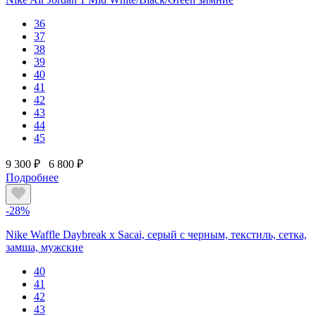
36
37
38
39
40
41
42
43
44
45
9 300 ₽
6 800 ₽
Подробнее
-28%
Nike Waffle Daybreak x Sacai, серый с черным, текстиль, сетка,
замша, мужские
40
41
42
43