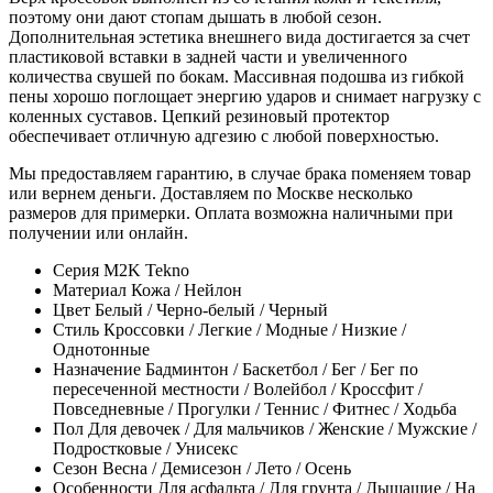
поэтому они дают стопам дышать в любой сезон.
Дополнительная эстетика внешнего вида достигается за счет
пластиковой вставки в задней части и увеличенного
количества свушей по бокам. Массивная подошва из гибкой
пены хорошо поглощает энергию ударов и снимает нагрузку с
коленных суставов. Цепкий резиновый протектор
обеспечивает отличную адгезию с любой поверхностью.
Мы предоставляем гарантию, в случае брака поменяем товар
или вернем деньги. Доставляем по Москве несколько
размеров для примерки. Оплата возможна наличными при
получении или онлайн.
Серия
M2K Tekno
Материал
Кожа / Нейлон
Цвет
Белый / Черно-белый / Черный
Стиль
Кроссовки / Легкие / Модные / Низкие /
Однотонные
Назначение
Бадминтон / Баскетбол / Бег / Бег по
пересеченной местности / Волейбол / Кроссфит /
Повседневные / Прогулки / Теннис / Фитнес / Ходьба
Пол
Для девочек / Для мальчиков / Женские / Мужские /
Подростковые / Унисекс
Сезон
Весна / Демисезон / Лето / Осень
Особенности
Для асфальта / Для грунта / Дышащие / На