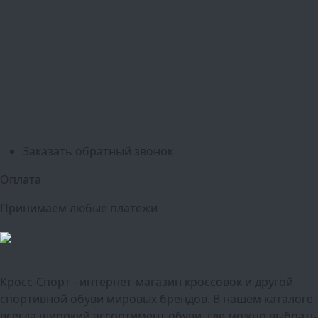
Пушкино
Подольск
Одинцово
Красногорск
Барнаул
Белгород
Ижевск
Рязань
Тула
Ярославль
Киров
Калуга
Курск
Тольятти
Липецк
Ставрополь
Оренбург
Уфа
Новосибирск
Санкт-Петербург
Екатеринбург
Казань
Нижний Новгород
Челябинск
Красноярск
Самара
Сочи
Ростов-на-Дону
Омск
Краснодар
Воронеж
Пермь
Волгоград
Саратов
Тюмень
Заказать обратный звонок
Оплата
Принимаем любые платежи
Кросс-Спорт - интернет-магазин кроссовок и другой
спортивной обуви мировых брендов. В нашем каталоге
всегда широкий ассортимент обуви, где можно выбрать