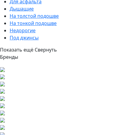
Для асфальта
Дышащие
На толстой подошве
На тонкой подошве
Недорогие
Под джинсы
Показать ещё
Свернуть
Бренды