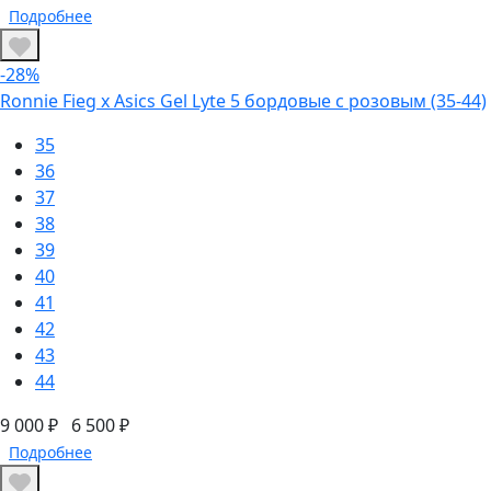
Подробнее
-28%
Ronnie Fieg x Asics Gel Lyte 5 бордовые с розовым (35-44)
35
36
37
38
39
40
41
42
43
44
9 000 ₽
6 500 ₽
Подробнее