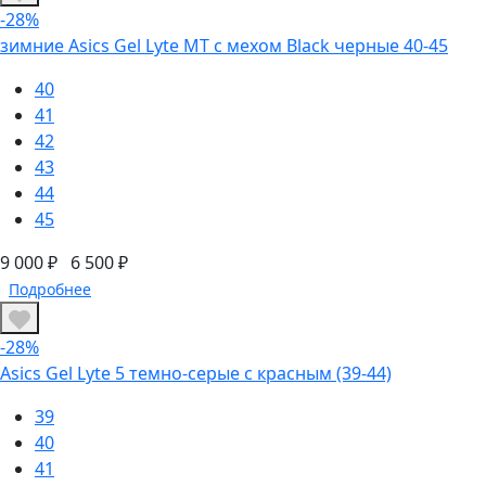
-28%
зимние Asics Gel Lyte MT с мехом Black черные 40-45
40
41
42
43
44
45
9 000 ₽
6 500 ₽
Подробнее
-28%
Asics Gel Lyte 5 темно-серые с красным (39-44)
39
40
41