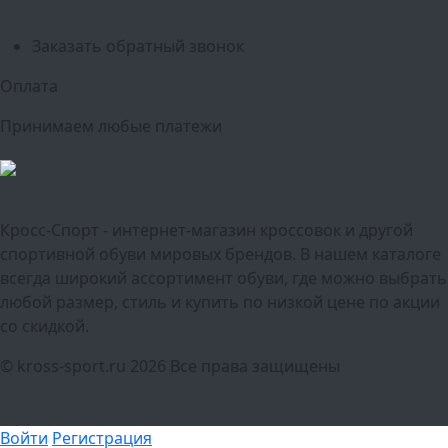
Тюмень
Заказать обратный звонок
Оплата
Принимаем любые платежи
Кросс-Спорт - интернет-магазин кроссовок и другой
спортивной обуви мировых брендов. В нашем каталоге
всегда широкий ассортимент обуви, где можно выбрать
любой размер, стиль и купить по низкой цене по акции
со скидкой.
© kross-sport.ru
2026 Все права защищены
Войти
Регистрация