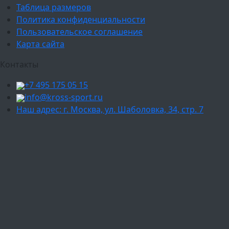
Таблица размеров
Политика конфиденциальности
Пользовательское соглашение
Карта сайта
Контакты
+7 495 175 05 15
info@kross-sport.ru
Наш адрес: г. Москва, ул. Шаболовка, 34, стр. 7
Ваш город:
Москва
Балашиха
Мытищи
Люберцы
Химки
Пушкино
Подольск
Одинцово
Красногорск
Барнаул
Белгород
Ижевск
Рязань
Тула
Ярославль
Киров
Калуга
Курск
Тольятти
Липецк
Ставрополь
Оренбург
Уфа
Новосибирск
Санкт-Петербург
Екатеринбург
Казань
Нижний Новгород
Челябинск
Красноярск
Самара
Сочи
Ростов-на-Дону
Омск
Краснодар
Воронеж
Пермь
Волгоград
Саратов