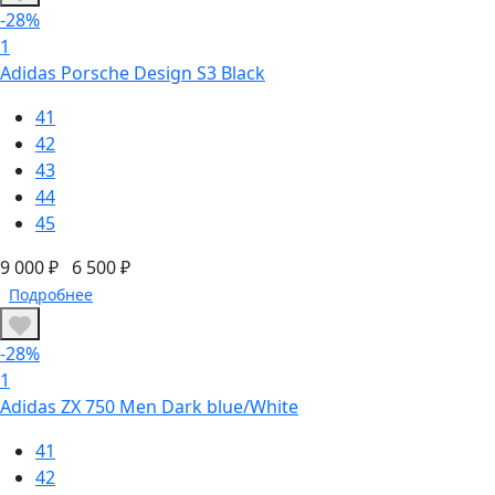
-28%
1
Adidas Porsche Design S3 Black
41
42
43
44
45
9 000 ₽
6 500 ₽
Подробнее
-28%
1
Adidas ZX 750 Men Dark blue/White
41
42