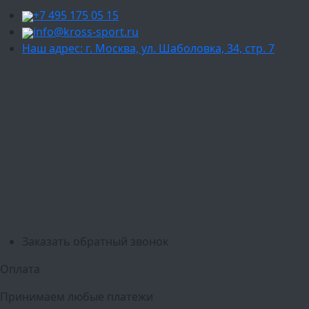
+7 495 175 05 15
info@kross-sport.ru
Наш адрес: г. Москва, ул. Шаболовка, 34, стр. 7
Ваш город:
Москва
Балашиха
Мытищи
Люберцы
Химки
Пушкино
Подольск
Одинцово
Красногорск
Барнаул
Белгород
Ижевск
Рязань
Тула
Ярославль
Киров
Калуга
Курск
Тольятти
Липецк
Ставрополь
Оренбург
Уфа
Новосибирск
Санкт-Петербург
Екатеринбург
Казань
Нижний Новгород
Челябинск
Красноярск
Самара
Сочи
Ростов-на-Дону
Омск
Краснодар
Воронеж
Пермь
Волгоград
Саратов
Тюмень
Заказать обратный звонок
Оплата
Принимаем любые платежи