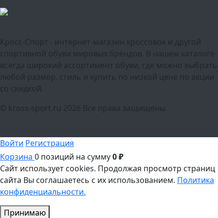
Кросс-Спорт - интернет-магазин кроссовок и другой
спортивной обуви мировых брендов. В нашем каталоге
всегда широкий ассортимент обуви, где можно выбрать
любой размер, стиль и купить по низкой цене по акции
со скидкой.
© kross-sport.ru
2026 Все права защищены
Войти
Регистрация
Корзина
0 позиций
на сумму
0 ₽
Сайт использует cookies.
Продолжая просмотр страниц
сайта Вы соглашаетесь с их использованием.
Политика
конфиденциальности.
Принимаю