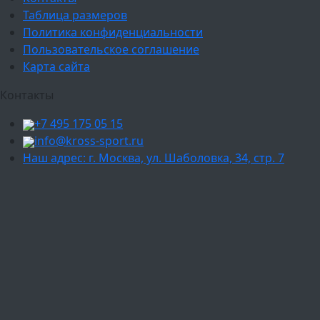
Таблица размеров
Политика конфиденциальности
Пользовательское соглашение
Карта сайта
Контакты
+7 495 175 05 15
info@kross-sport.ru
Наш адрес: г. Москва, ул. Шаболовка, 34, стр. 7
Ваш город:
Москва
Балашиха
Мытищи
Люберцы
Химки
Пушкино
Подольск
Одинцово
Красногорск
Барнаул
Белгород
Ижевск
Рязань
Тула
Ярославль
Киров
Калуга
Курск
Тольятти
Липецк
Ставрополь
Оренбург
Уфа
Новосибирск
Санкт-Петербург
Екатеринбург
Казань
Нижний Новгород
Челябинск
Красноярск
Самара
Сочи
Ростов-на-Дону
Омск