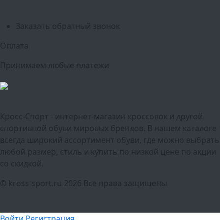
Краснодар
Воронеж
Пермь
Волгоград
Саратов
Тюмень
Заказать обратный звонок
Оплата
Принимаем любые платежи
Кросс-Спорт - интернет-магазин кроссовок и другой
спортивной обуви мировых брендов. В нашем каталоге
всегда широкий ассортимент обуви, где можно выбрать
любой размер, стиль и купить по низкой цене по акции
со скидкой.
© kross-sport.ru
2026 Все права защищены
Войти
Регистрация