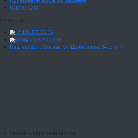
Пользовательское соглашение
Карта сайта
Контакты
+7 495 175 05 15
info@kross-sport.ru
Наш адрес: г. Москва, ул. Шаболовка, 34, стр. 7
Ваш город:
Москва
Балашиха
Мытищи
Люберцы
Химки
Пушкино
Подольск
Одинцово
Красногорск
Барнаул
Белгород
Ижевск
Рязань
Тула
Ярославль
Киров
Калуга
Курск
Тольятти
Липецк
Ставрополь
Оренбург
Уфа
Новосибирск
Санкт-Петербург
Екатеринбург
Казань
Нижний Новгород
Челябинск
Красноярск
Самара
Сочи
Ростов-на-Дону
Омск
Краснодар
Воронеж
Пермь
Волгоград
Саратов
Тюмень
Заказать обратный звонок