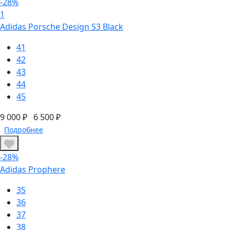
-28%
1
Adidas Porsche Design S3 Black
41
42
43
44
45
9 000 ₽
6 500 ₽
Подробнее
-28%
Adidas Prophere
35
36
37
38