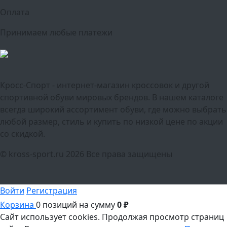
Оплата
Принимаем любые платежи
Кросс-Спорт - интернет-магазин кроссовок и другой
спортивной обуви мировых брендов. В нашем каталоге
всегда широкий ассортимент обуви, где можно выбрать
любой размер, стиль и купить по низкой цене по акции
со скидкой.
© kross-sport.ru
2026 Все права защищены
Войти
Регистрация
Корзина
0 позиций
на сумму
0 ₽
Сайт использует cookies.
Продолжая просмотр страниц