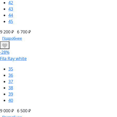
42
43
44
45
9 200 ₽
6 700 ₽
Подробнее
-28%
Fila Ray white
35
36
37
38
39
40
9 000 ₽
6 500 ₽