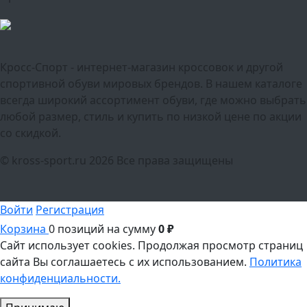
Кросс-Спорт - интернет-магазин кроссовок и другой
спортивной обуви мировых брендов. В нашем каталоге
всегда широкий ассортимент обуви, где можно выбрать
любой размер, стиль и купить по низкой цене по акции
со скидкой.
© kross-sport.ru
2026 Все права защищены
Войти
Регистрация
Корзина
0 позиций
на сумму
0 ₽
Сайт использует cookies.
Продолжая просмотр страниц
сайта Вы соглашаетесь с их использованием.
Политика
конфиденциальности.