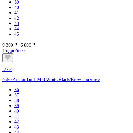
39
40
41
42
43
44
45
9 300 ₽
6 800 ₽
Подробнее
-27%
Nike Air Jordan 1 Mid White/Black/Brown зимние
36
37
38
39
40
41
42
43
44