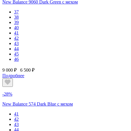
New Balance 9060 Dark Green с мехом
37
38
39
40
41
42
43
44
45
46
9 000 ₽
6 500 ₽
Подробнее
-28%
New Balance 574 Dark Blue с мехом
41
42
43
44