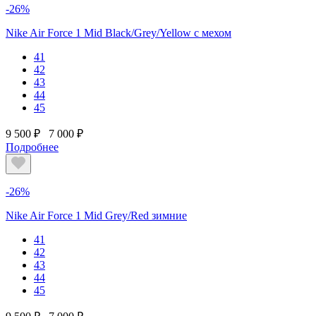
-26%
Nike Air Force 1 Mid Black/Grey/Yellow с мехом
41
42
43
44
45
9 500 ₽
7 000 ₽
Подробнее
-26%
Nike Air Force 1 Mid Grey/Red зимние
41
42
43
44
45