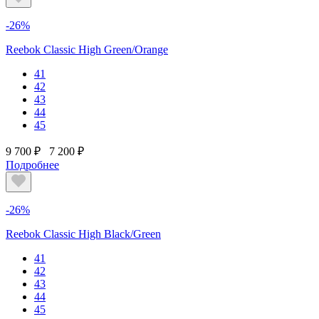
-26%
Reebok Classic High Green/Orange
41
42
43
44
45
9 700 ₽
7 200 ₽
Подробнее
-26%
Reebok Classic High Black/Green
41
42
43
44
45