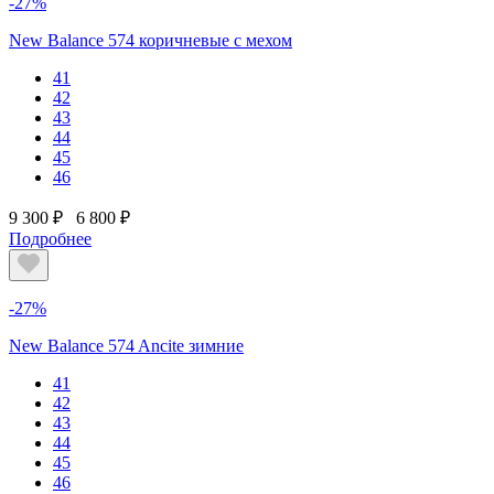
-27%
New Balance 574 коричневые с мехом
41
42
43
44
45
46
9 300 ₽
6 800 ₽
Подробнее
-27%
New Balance 574 Ancite зимние
41
42
43
44
45
46