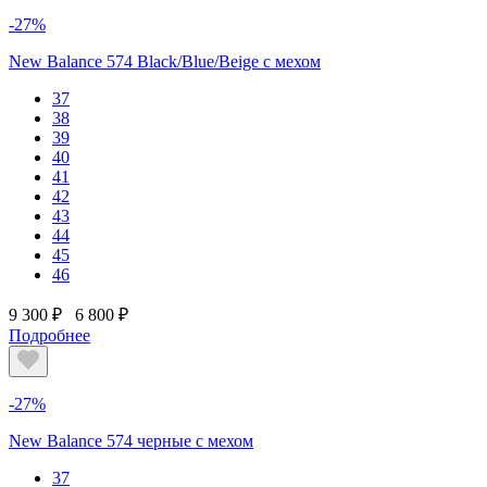
-27%
New Balance 574 Black/Blue/Beige с мехом
37
38
39
40
41
42
43
44
45
46
9 300 ₽
6 800 ₽
Подробнее
-27%
New Balance 574 черные с мехом
37