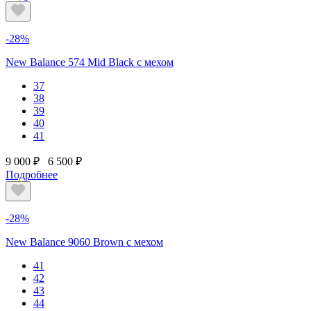
-28%
New Balance 574 Mid Black с мехом
37
38
39
40
41
9 000 ₽
6 500 ₽
Подробнее
-28%
New Balance 9060 Brown с мехом
41
42
43
44