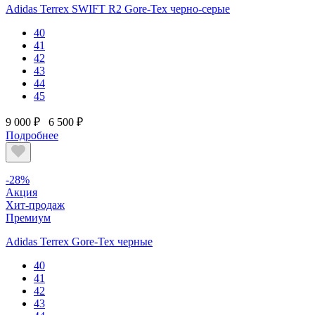
Adidas Terrex SWIFT R2 Gore-Tex черно-серые
40
41
42
43
44
45
9 000 ₽
6 500 ₽
Подробнее
-28%
Акция
Хит-продаж
Премиум
Adidas Terrex Gore-Tex черные
40
41
42
43