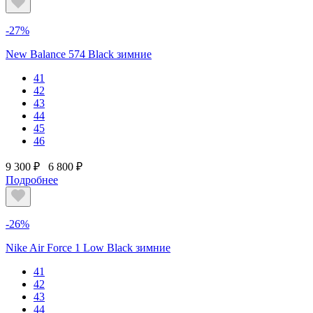
-27%
New Balance 574 Black зимние
41
42
43
44
45
46
9 300 ₽
6 800 ₽
Подробнее
-26%
Nike Air Force 1 Low Black зимние
41
42
43
44