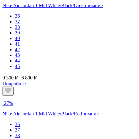
Nike Air Jordan 1 Mid White/Black/Green зимние
36
37
38
39
40
41
42
43
44
45
9 300 ₽
6 800 ₽
Подробнее
-27%
Nike Air Jordan 1 Mid White/Black/Red зимние
36
37
38