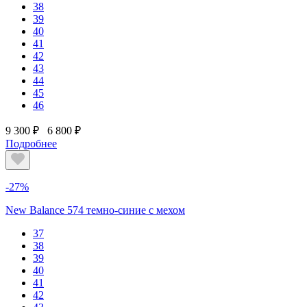
38
39
40
41
42
43
44
45
46
9 300 ₽
6 800 ₽
Подробнее
-27%
New Balance 574 темно-синие с мехом
37
38
39
40
41
42