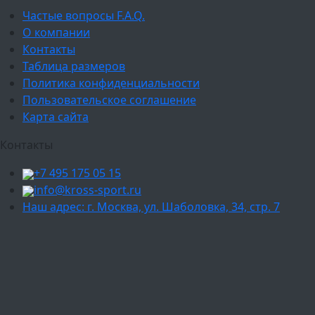
Частые вопросы F.A.Q.
О компании
Контакты
Таблица размеров
Политика конфиденциальности
Пользовательское соглашение
Карта сайта
Контакты
+7 495 175 05 15
info@kross-sport.ru
Наш адрес: г. Москва, ул. Шаболовка, 34, стр. 7
Ваш город:
Москва
Балашиха
Мытищи
Люберцы
Химки
Пушкино
Подольск
Одинцово
Красногорск
Барнаул
Белгород
Ижевск
Рязань
Тула
Ярославль
Киров
Калуга
Курск
Тольятти
Липецк
Ставрополь