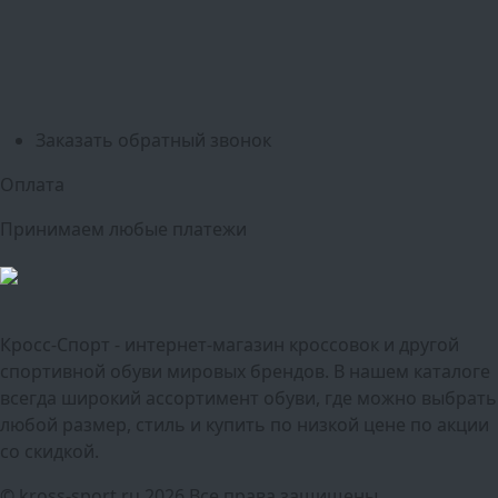
Оренбург
Уфа
Новосибирск
Санкт-Петербург
Екатеринбург
Казань
Нижний Новгород
Челябинск
Красноярск
Самара
Сочи
Ростов-на-Дону
Омск
Краснодар
Воронеж
Пермь
Волгоград
Саратов
Тюмень
Заказать обратный звонок
Оплата
Принимаем любые платежи
Кросс-Спорт - интернет-магазин кроссовок и другой
спортивной обуви мировых брендов. В нашем каталоге
всегда широкий ассортимент обуви, где можно выбрать
любой размер, стиль и купить по низкой цене по акции
со скидкой.
© kross-sport.ru
2026 Все права защищены