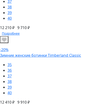
37
38
39
40
12 210 ₽
9 710 ₽
Подробнее
-20%
Зимние женские ботинки Timberland Classic
35
36
37
38
39
40
12 410 ₽
9 910 ₽