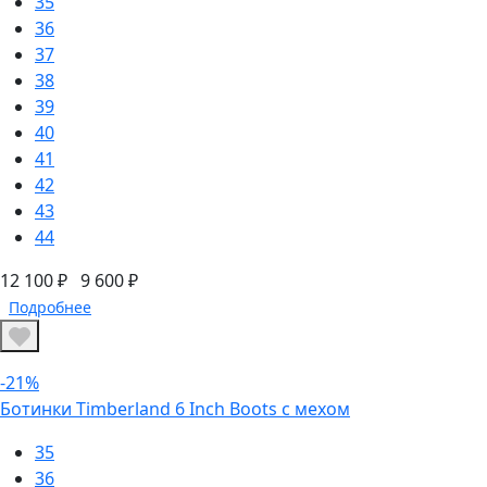
35
36
37
38
39
40
41
42
43
44
12 100 ₽
9 600 ₽
Подробнее
-21%
Ботинки Timberland 6 Inch Boots с мехом
35
36