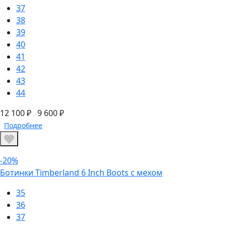
37
38
39
40
41
42
43
44
12 100 ₽
9 600 ₽
Подробнее
-20%
Ботинки Timberland 6 Inch Boots с мехом
35
36
37