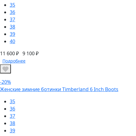
35
36
37
38
39
40
11 600 ₽
9 100 ₽
Подробнее
-20%
Женские зимние ботинки Timberland 6 Inch Boots
35
36
37
38
39