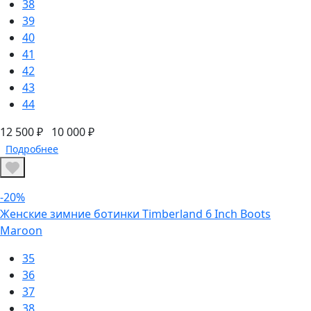
38
39
40
41
42
43
44
12 500 ₽
10 000 ₽
Подробнее
-20%
Женские зимние ботинки Timberland 6 Inch Boots
Maroon
35
36
37
38