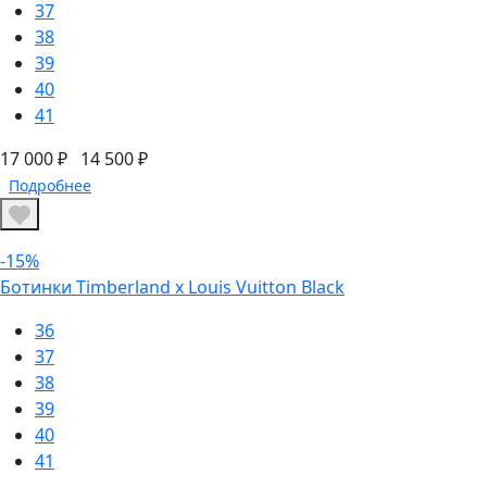
37
38
39
40
41
17 000 ₽
14 500 ₽
Подробнее
-15%
Ботинки Timberland х Louis Vuitton Black
36
37
38
39
40
41