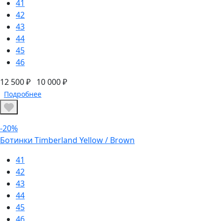
41
42
43
44
45
46
12 500 ₽
10 000 ₽
Подробнее
-20%
Ботинки Timberland Yellow / Brown
41
42
43
44
45
46