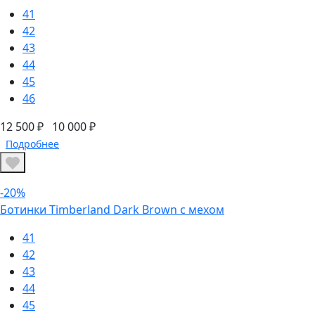
41
42
43
44
45
46
12 500 ₽
10 000 ₽
Подробнее
-20%
Ботинки Timberland Dark Brown с мехом
41
42
43
44
45