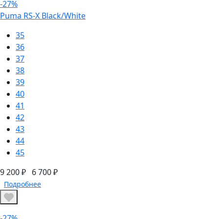
-27%
Puma RS-X Black/White
35
36
37
38
39
40
41
42
43
44
45
9 200 ₽
6 700 ₽
Подробнее
-27%