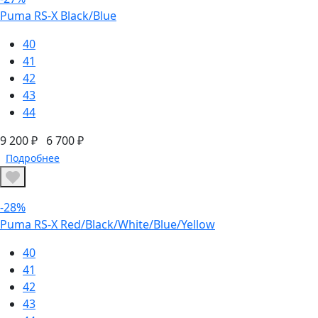
Puma RS-X Black/Blue
40
41
42
43
44
9 200 ₽
6 700 ₽
Подробнее
-28%
Puma RS-X Red/Black/White/Blue/Yellow
40
41
42
43