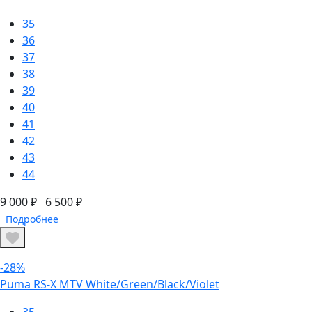
35
36
37
38
39
40
41
42
43
44
9 000 ₽
6 500 ₽
Подробнее
-28%
Puma RS-X MTV White/Green/Black/Violet
35