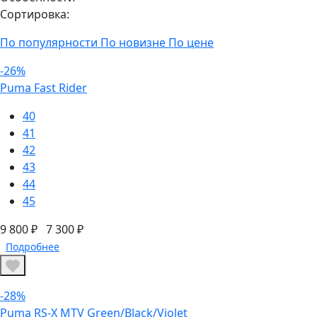
Сортировка:
По популярности
По новизне
По цене
-26%
Puma Fast Rider
40
41
42
43
44
45
9 800 ₽
7 300 ₽
Подробнее
-28%
Puma RS-X MTV Green/Black/Violet