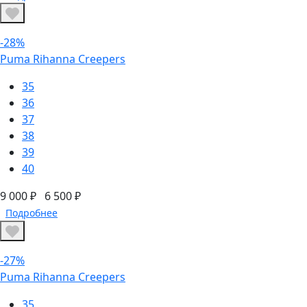
-28%
Puma Rihanna Creepers
35
36
37
38
39
40
9 000 ₽
6 500 ₽
Подробнее
-27%
Puma Rihanna Creepers
35