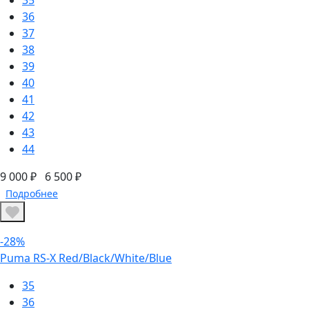
36
37
38
39
40
41
42
43
44
9 000 ₽
6 500 ₽
Подробнее
-28%
Puma RS-X Red/Black/White/Blue
35
36