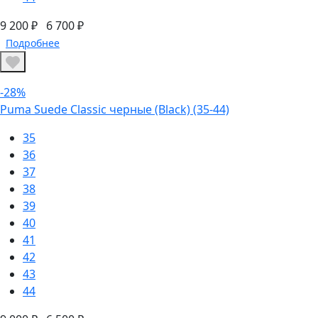
9 200 ₽
6 700 ₽
Подробнее
-28%
Puma Suede Classic черные (Black) (35-44)
35
36
37
38
39
40
41
42
43
44