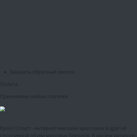
Москва
Балашиха
Мытищи
Люберцы
Химки
Пушкино
Подольск
Одинцово
Красногорск
Барнаул
Белгород
Ижевск
Рязань
Тула
Ярославль
Киров
Калуга
Курск
Тольятти
Липецк
Ставрополь
Оренбург
Уфа
Новосибирск
Санкт-Петербург
Екатеринбург
Казань
Нижний Новгород
Челябинск
Красноярск
Самара
Сочи
Ростов-на-Дону
Омск
Краснодар
Воронеж
Пермь
Волгоград
Саратов
Тюмень
Заказать обратный звонок
Оплата
Принимаем любые платежи
Кросс-Спорт - интернет-магазин кроссовок и другой
спортивной обуви мировых брендов. В нашем каталоге