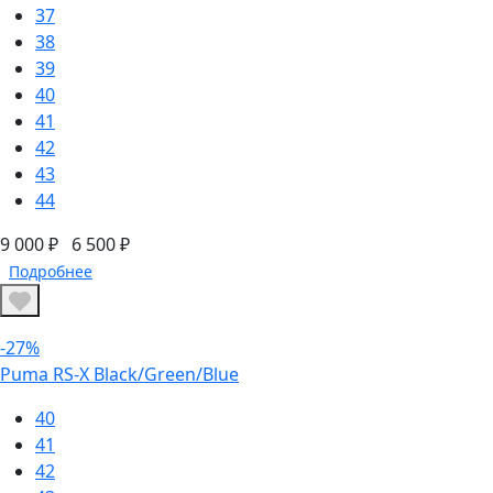
37
38
39
40
41
42
43
44
9 000 ₽
6 500 ₽
Подробнее
-27%
Puma RS-X Black/Green/Blue
40
41
42