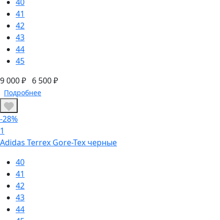
40
41
42
43
44
45
9 000 ₽
6 500 ₽
Подробнее
-28%
1
Adidas Terrex Gore-Tex черные
40
41
42
43
44