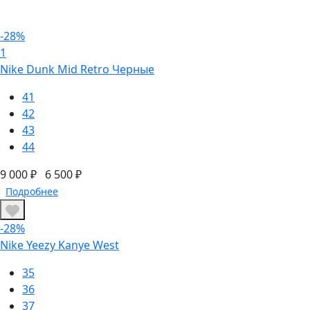
-28%
1
Nike Dunk Mid Retro Черные
41
42
43
44
9 000 ₽
6 500 ₽
Подробнее
-28%
Nike Yeezy Kanye West
35
36
37