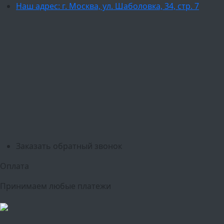
Наш адрес: г. Москва, ул. Шаболовка, 34, стр. 7
Ваш город:
Москва
Балашиха
Мытищи
Люберцы
Химки
Пушкино
Подольск
Одинцово
Красногорск
Барнаул
Белгород
Ижевск
Рязань
Тула
Ярославль
Киров
Калуга
Курск
Тольятти
Липецк
Ставрополь
Оренбург
Уфа
Новосибирск
Санкт-Петербург
Екатеринбург
Казань
Нижний Новгород
Челябинск
Красноярск
Самара
Сочи
Ростов-на-Дону
Омск
Краснодар
Воронеж
Пермь
Волгоград
Саратов
Тюмень
Заказать обратный звонок
Оплата
Принимаем любые платежи