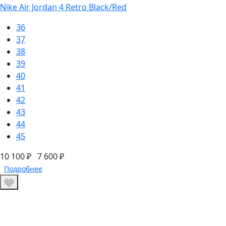
Nike Air Jordan 4 Retro Black/Red
36
37
38
39
40
41
42
43
44
45
10 100 ₽
7 600 ₽
Подробнее