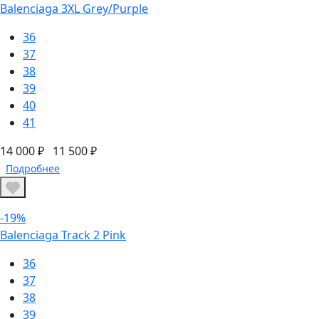
Balenciaga 3XL Grey/Purple
36
37
38
39
40
41
14 000 ₽
11 500 ₽
Подробнее
-19%
Balenciaga Track 2 Pink
36
37
38
39