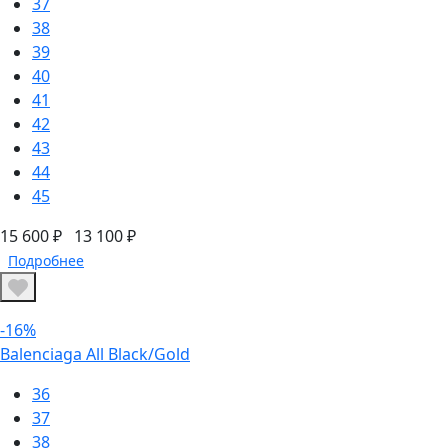
37
38
39
40
41
42
43
44
45
15 600 ₽
13 100 ₽
Подробнее
-16%
Balenciaga All Black/Gold
36
37
38