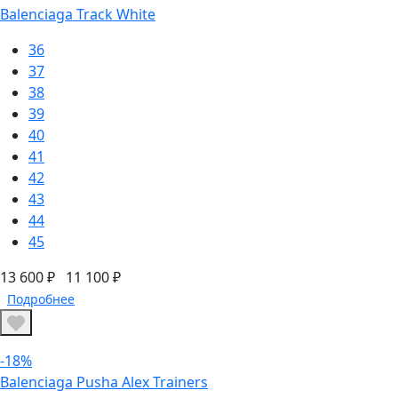
Balenciaga Track White
36
37
38
39
40
41
42
43
44
45
13 600 ₽
11 100 ₽
Подробнее
-18%
Balenciaga Pusha Alex Trainers