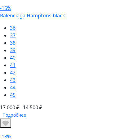
-15%
Balenciaga Hamptons black
36
37
38
39
40
41
42
43
44
45
17 000 ₽
14 500 ₽
Подробнее
-18%