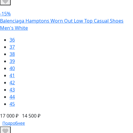
-15%
Balenciaga Hamptons Worn Out Low Top Casual Shoes
Men's White
36
37
38
39
40
41
42
43
44
45
17 000 ₽
14 500 ₽
Подробнее