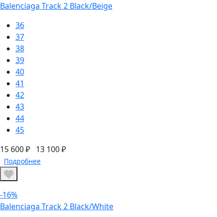
Balenciaga Track 2 Black/Beige
36
37
38
39
40
41
42
43
44
45
15 600 ₽
13 100 ₽
Подробнее
-16%
Balenciaga Track 2 Black/White