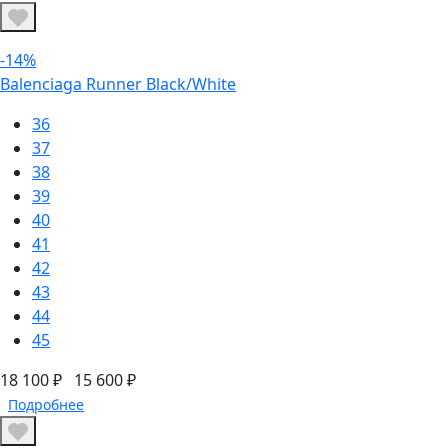
-14%
Balenciaga Runner Black/White
36
37
38
39
40
41
42
43
44
45
18 100 ₽
15 600 ₽
Подробнее