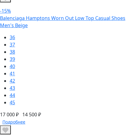
-15%
Balenciaga Hamptons Worn Out Low Top Casual Shoes
Men's Beige
36
37
38
39
40
41
42
43
44
45
17 000 ₽
14 500 ₽
Подробнее