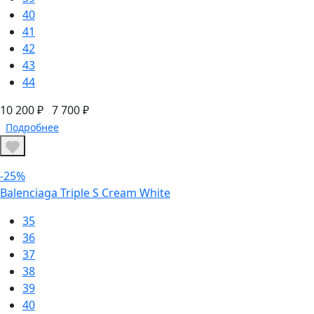
40
41
42
43
44
10 200 ₽
7 700 ₽
Подробнее
-25%
Balenciaga Triple S Cream White
35
36
37
38
39
40