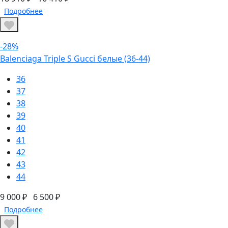
Подробнее
-28%
Balenciaga Triple S Gucci белые (36-44)
36
37
38
39
40
41
42
43
44
9 000 ₽
6 500 ₽
Подробнее