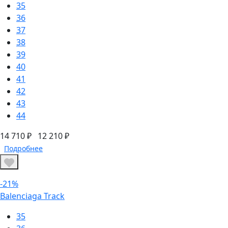
35
36
37
38
39
40
41
42
43
44
14 710 ₽
12 210 ₽
Подробнее
-21%
Balenciaga Track
35