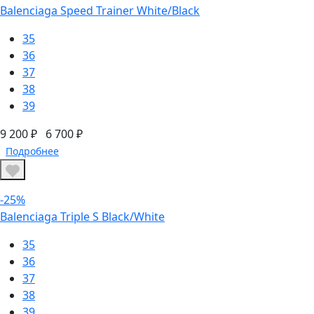
Balenciaga Speed Trainer White/Black
35
36
37
38
39
9 200 ₽
6 700 ₽
Подробнее
-25%
Balenciaga Triple S Black/White
35
36
37
38
39