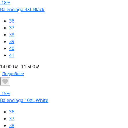
-18%
Balenciaga 3XL Black
36
37
38
39
40
41
14 000 ₽
11 500 ₽
Подробнее
-15%
Balenciaga 10XL White
36
37
38