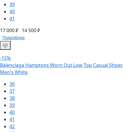
39
40
41
17 000 ₽
14 500 ₽
Подробнее
-15%
Balenciaga Hamptons Worn Out Low Top Casual Shoes
Men's White
36
37
38
39
40
41
42