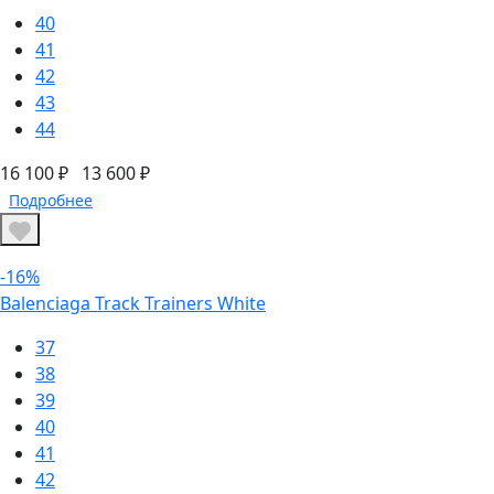
40
41
42
43
44
16 100 ₽
13 600 ₽
Подробнее
-16%
Balenciaga Track Trainers White
37
38
39
40
41
42