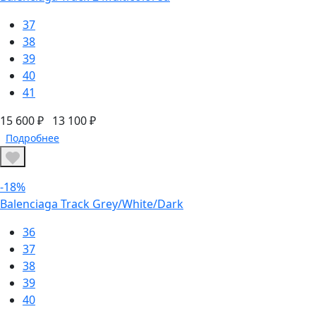
37
38
39
40
41
15 600 ₽
13 100 ₽
Подробнее
-18%
Balenciaga Track Grey/White/Dark
36
37
38
39
40