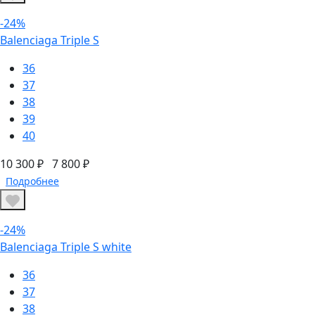
-24%
Balenciaga Triple S
36
37
38
39
40
10 300 ₽
7 800 ₽
Подробнее
-24%
Balenciaga Triple S white
36
37
38