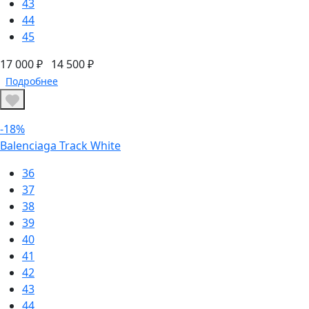
43
44
45
17 000 ₽
14 500 ₽
Подробнее
-18%
Balenciaga Track White
36
37
38
39
40
41
42
43
44