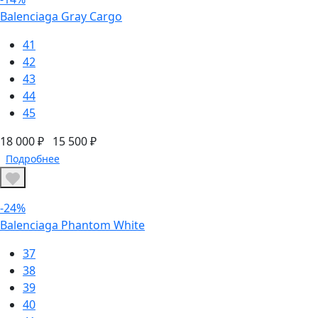
Balenciaga Gray Cargo
41
42
43
44
45
18 000 ₽
15 500 ₽
Подробнее
-24%
Balenciaga Phantom White
37
38
39
40