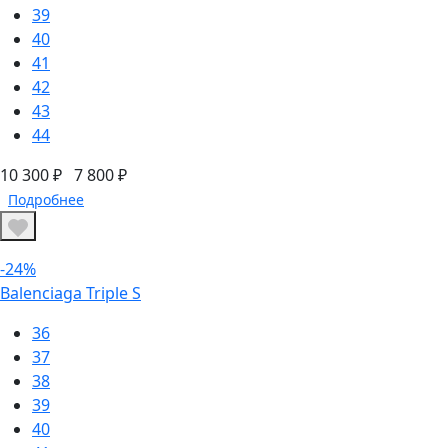
39
40
41
42
43
44
10 300 ₽
7 800 ₽
Подробнее
-24%
Balenciaga Triple S
36
37
38
39
40