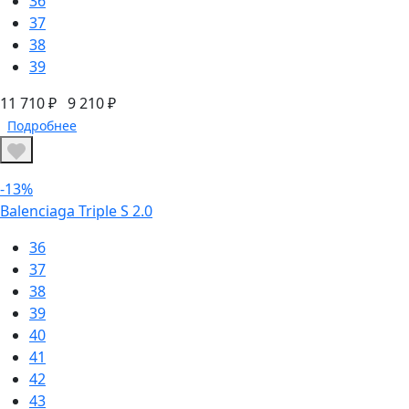
36
37
38
39
11 710 ₽
9 210 ₽
Подробнее
-13%
Balenciaga Triple S 2.0
36
37
38
39
40
41
42
43