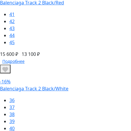
Balenciaga Track 2 Black/Red
41
42
43
44
45
15 600 ₽
13 100 ₽
Подробнее
-16%
Balenciaga Track 2 Black/White
36
37
38
39
40