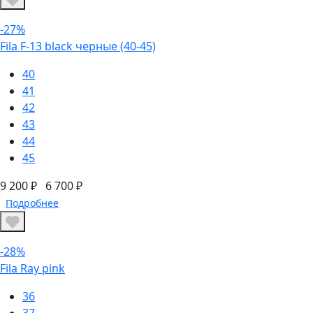
-27%
Fila F-13 black черные (40-45)
40
41
42
43
44
45
9 200 ₽
6 700 ₽
Подробнее
-28%
Fila Ray pink
36
37