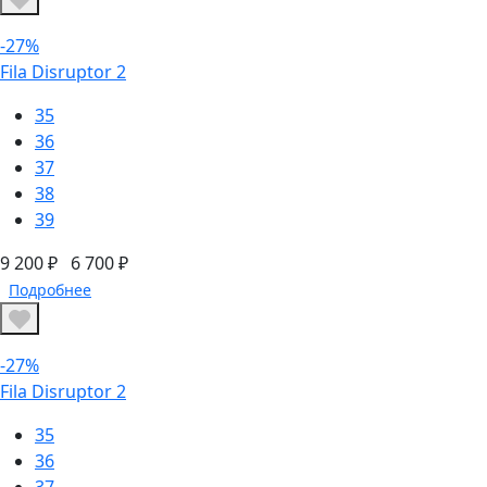
-27%
Fila Disruptor 2
35
36
37
38
39
9 200 ₽
6 700 ₽
Подробнее
-27%
Fila Disruptor 2
35
36
37