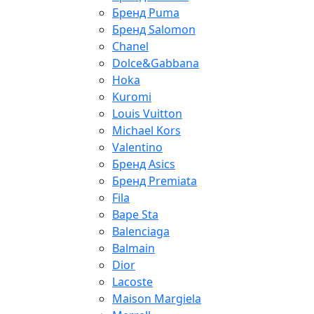
Бренд Puma
Бренд Salomon
Chanel
Dolce&Gabbana
Hoka
Kuromi
Louis Vuitton
Michael Kors
Valentino
Бренд Asics
Бренд Premiata
Fila
Bape Sta
Balenciaga
Balmain
Dior
Lacoste
Maison Margiela