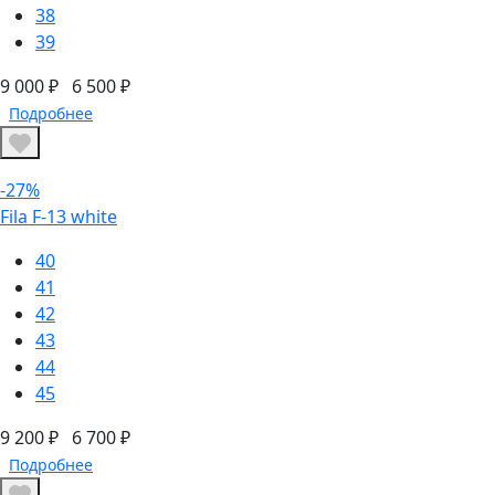
38
39
9 000 ₽
6 500 ₽
Подробнее
-27%
Fila F-13 white
40
41
42
43
44
45
9 200 ₽
6 700 ₽
Подробнее