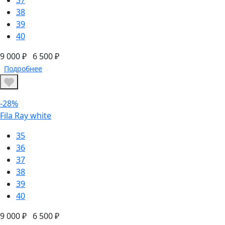
38
39
40
9 000 ₽
6 500 ₽
Подробнее
-28%
Fila Ray white
35
36
37
38
39
40
9 000 ₽
6 500 ₽