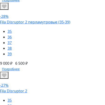
Подробнее
-28%
Fila Disruptor 2 перламутровые (35-39)
35
36
37
38
39
9 000 ₽
6 500 ₽
Подробнее
-27%
Fila Disruptor 2
35