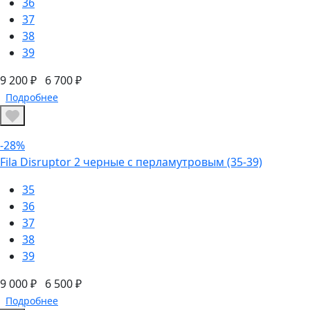
36
37
38
39
9 200 ₽
6 700 ₽
Подробнее
-28%
Fila Disruptor 2 черные с перламутровым (35-39)
35
36
37
38
39
9 000 ₽
6 500 ₽
Подробнее