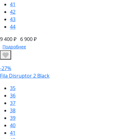
41
42
43
44
9 400 ₽
6 900 ₽
Подробнее
-27%
Fila Disruptor 2 Black
35
36
37
38
39
40
41