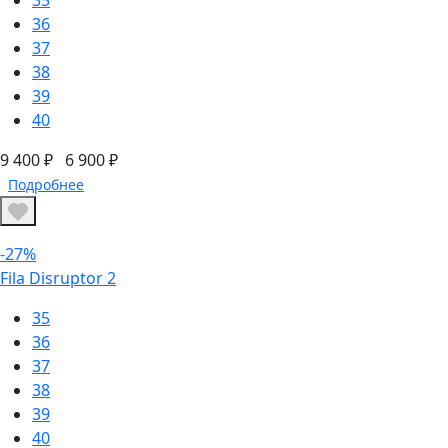
36
37
38
39
40
9 400 ₽
6 900 ₽
Подробнее
-27%
Fila Disruptor 2
35
36
37
38
39
40