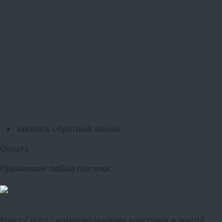
Ваш город:
Москва
Балашиха
Мытищи
Люберцы
Химки
Пушкино
Подольск
Одинцово
Красногорск
Барнаул
Белгород
Ижевск
Рязань
Тула
Ярославль
Киров
Калуга
Курск
Тольятти
Липецк
Ставрополь
Оренбург
Уфа
Новосибирск
Санкт-Петербург
Екатеринбург
Казань
Нижний Новгород
Челябинск
Красноярск
Самара
Сочи
Ростов-на-Дону
Омск
Краснодар
Воронеж
Пермь
Волгоград
Саратов
Тюмень
Заказать обратный звонок
Оплата
Принимаем любые платежи
Кросс-Спорт - интернет-магазин кроссовок и другой