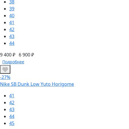
38
39
40
41
42
43
44
9 400 ₽
6 900 ₽
Подробнее
-27%
Nike SB Dunk Low Yuto Horigome
41
42
43
44
45