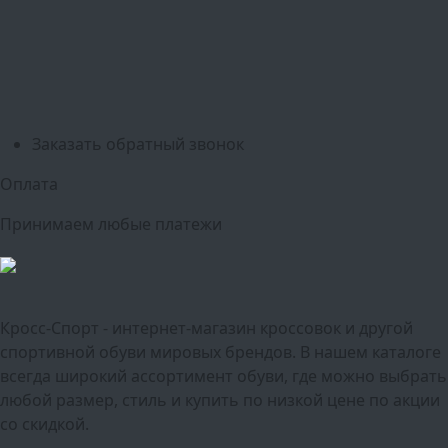
Оренбург
Уфа
Новосибирск
Санкт-Петербург
Екатеринбург
Казань
Нижний Новгород
Челябинск
Красноярск
Самара
Сочи
Ростов-на-Дону
Омск
Краснодар
Воронеж
Пермь
Волгоград
Саратов
Тюмень
Заказать обратный звонок
Оплата
Принимаем любые платежи
Кросс-Спорт - интернет-магазин кроссовок и другой
спортивной обуви мировых брендов. В нашем каталоге
всегда широкий ассортимент обуви, где можно выбрать
любой размер, стиль и купить по низкой цене по акции
со скидкой.