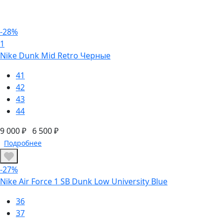
-28%
1
Nike Dunk Mid Retro Черные
41
42
43
44
9 000 ₽
6 500 ₽
Подробнее
-27%
Nike Air Force 1 SB Dunk Low University Blue
36
37