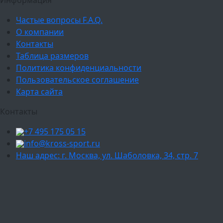
Частые вопросы F.A.Q.
О компании
Контакты
Таблица размеров
Политика конфиденциальности
Пользовательское соглашение
Карта сайта
Контакты
+7 495 175 05 15
info@kross-sport.ru
Наш адрес: г. Москва, ул. Шаболовка, 34, стр. 7
Ваш город:
Москва
Балашиха
Мытищи
Люберцы
Химки
Пушкино
Подольск
Одинцово
Красногорск
Барнаул
Белгород
Ижевск
Рязань
Тула
Ярославль
Киров
Калуга
Курск
Тольятти
Липецк
Ставрополь