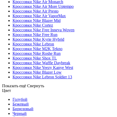
Кроссовки Nike Air Monarch
Кроссовки Nike Air More Uptempo
Кроссовки Nike Air Presto
Кроссовки Nike Air VaporMax
Кроссовки Nike Blazer Mid
Кроссовки Nike Cortez
Кроссовки Nike Free Inneva Woven
Кроссовки Nike Free Run
Кроссовки Nike Kyrie Hybrid
Кроссовки Nike Lebron
Кроссовки Nike M2K Tekno
Кроссовки Nike Roshe Run
Кроссовки Nike Shox TL
Кроссовки Nike Waffle Daybreak
Кроссовки Nike Yeezy Kanye West
Кроссовки Nike Blazer Low
Кроссовки Nike Lebron Soldier 13
Показать ещё
Свернуть
Цвет
Голубой
Бежевый
Бирюзовый
Черный