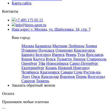
Карта сайта
Контакты
+7 495 175 05 15
info@kross-sport.ru
Наш адрес: г. Москва, ул. Шаболовка, 34, стр. 7
Ваш город:
Москва
Балашиха
Мытищи
Люберцы
Химки
Пушкино
Подольск
Одинцово
Красногорск
Барнаул
Белгород
Ижевск
Рязань
Тула
Ярославль
Киров
Калуга
Курск
Тольятти
Липецк
Ставрополь
Оренбург
Уфа
Новосибирск
Санкт-Петербург
Екатеринбург
Казань
Нижний Новгород
Челябинск
Красноярск
Самара
Сочи
Ростов-на-
Дону
Омск
Краснодар
Воронеж
Пермь
Волгоград
Саратов
Тюмень
Заказать обратный звонок
Оплата
Принимаем любые платежи