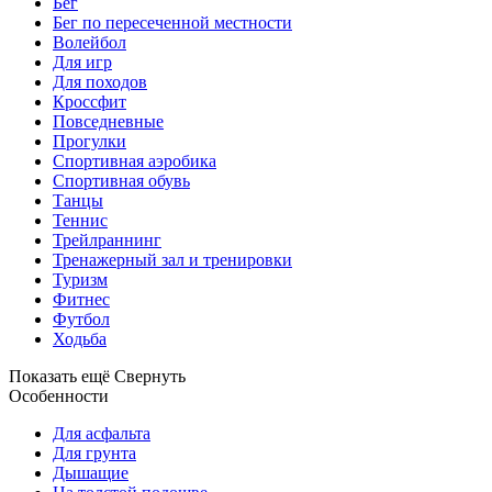
Бег
Бег по пересеченной местности
Волейбол
Для игр
Для походов
Кроссфит
Повседневные
Прогулки
Спортивная аэробика
Спортивная обувь
Танцы
Теннис
Трейлраннинг
Тренажерный зал и тренировки
Туризм
Фитнес
Футбол
Ходьба
Показать ещё
Свернуть
Особенности
Для асфальта
Для грунта
Дышащие