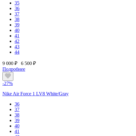
35
36
37
38
39
40
41
42
43
44
9 000 ₽
6 500 ₽
Подробнее
-27%
Nike Air Force 1 LV8 White/Gray
36
37
38
39
40
41