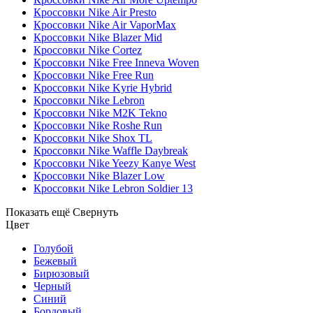
Кроссовки Nike Air Presto
Кроссовки Nike Air VaporMax
Кроссовки Nike Blazer Mid
Кроссовки Nike Cortez
Кроссовки Nike Free Inneva Woven
Кроссовки Nike Free Run
Кроссовки Nike Kyrie Hybrid
Кроссовки Nike Lebron
Кроссовки Nike M2K Tekno
Кроссовки Nike Roshe Run
Кроссовки Nike Shox TL
Кроссовки Nike Waffle Daybreak
Кроссовки Nike Yeezy Kanye West
Кроссовки Nike Blazer Low
Кроссовки Nike Lebron Soldier 13
Показать ещё
Свернуть
Цвет
Голубой
Бежевый
Бирюзовый
Черный
Синий
Бордовый