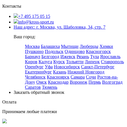
Контакты
+7 495 175 05 15
info@kross-sport.ru
Наш адрес: г. Москва, ул. Шаболовка, 34, стр. 7
Ваш город:
Москва
Балашиха
Мытищи
Люберцы
Химки
Пушкино
Подольск
Одинцово
Красногорск
Барнаул
Белгород
Ижевск
Рязань
Тула
Ярославль
Киров
Калуга
Курск
Тольятти
Липецк
Ставрополь
Оренбург
Уфа
Новосибирск
Санкт-Петербург
Екатеринбург
Казань
Нижний Новгород
Челябинск
Красноярск
Самара
Сочи
Ростов-на-
Дону
Омск
Краснодар
Воронеж
Пермь
Волгоград
Саратов
Тюмень
Заказать обратный звонок
Оплата
Принимаем любые платежи