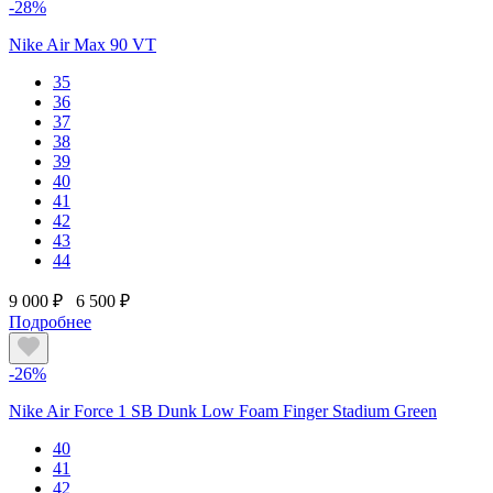
-28%
Nike Air Max 90 VT
35
36
37
38
39
40
41
42
43
44
9 000 ₽
6 500 ₽
Подробнее
-26%
Nike Air Force 1 SB Dunk Low Foam Finger Stadium Green
40
41
42