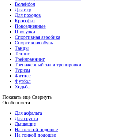
Волейбол
Для игр
Для походов
Кроссфит
Повседневные
Прогулки
Спортивная аэробика
Спортивная обувь
Танцы
Теннис
Трейлраннинг
Тренажерный зал и тренировки
Туризм
Фитнес
Футбол
Ходьба
Показать ещё
Свернуть
Особенности
Для асфальта
Для грунта
Дышащие
На толстой подошве
На тонкой подошве