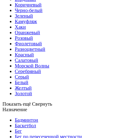
Коричневый
Черно-белый
Зеленый
Камуфляж
Хаки
Оранжевый
Розовый
Фиолетовый
Разноцветный
Красный
Салатовый
Морской Волны
Серебряный
Серый
Белый
Желтый
Золотой
Показать ещё
Свернуть
Назначение
Бадминтон
Баскетбол
Бег
Бег по пересеченной местности