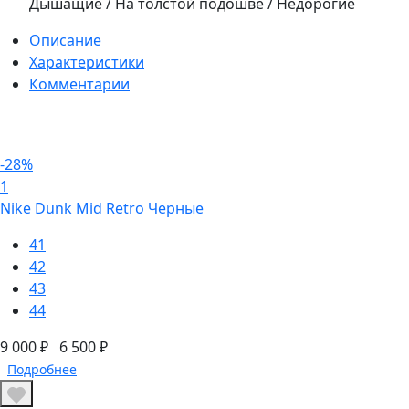
Дышащие / На толстой подошве / Недорогие
Описание
Характеристики
Комментарии
-28%
1
Nike Dunk Mid Retro Черные
41
42
43
44
9 000 ₽
6 500 ₽
Подробнее