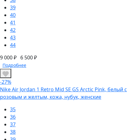
38
39
40
41
42
43
44
9 000 ₽
6 500 ₽
Подробнее
-27%
Nike Air Jordan 1 Retro Mid SE GS Arctic Pink, белый с
розовым и желтым, кожа, нубук, женские
35
36
37
38
39