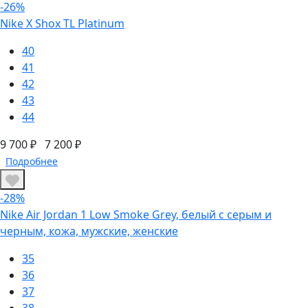
-26%
Nike X Shox TL Platinum
40
41
42
43
44
9 700 ₽
7 200 ₽
Подробнее
-28%
Nike Air Jordan 1 Low Smoke Grey, белый с серым и
черным, кожа, мужские, женские
35
36
37