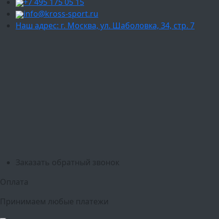
+7 495 175 05 15
info@kross-sport.ru
Наш адрес: г. Москва, ул. Шаболовка, 34, стр. 7
Ваш город:
Москва
Балашиха
Мытищи
Люберцы
Химки
Пушкино
Подольск
Одинцово
Красногорск
Барнаул
Белгород
Ижевск
Рязань
Тула
Ярославль
Киров
Калуга
Курск
Тольятти
Липецк
Ставрополь
Оренбург
Уфа
Новосибирск
Санкт-Петербург
Екатеринбург
Казань
Нижний Новгород
Челябинск
Красноярск
Самара
Сочи
Ростов-на-Дону
Омск
Краснодар
Воронеж
Пермь
Волгоград
Саратов
Тюмень
Заказать обратный звонок
Оплата
Принимаем любые платежи