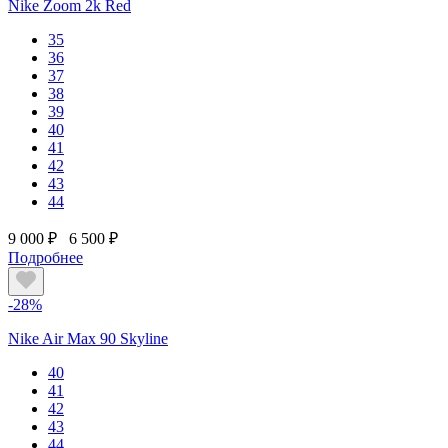
Nike Zoom 2k Red
35
36
37
38
39
40
41
42
43
44
9 000 ₽
6 500 ₽
Подробнее
-28%
Nike Air Max 90 Skyline
40
41
42
43
44