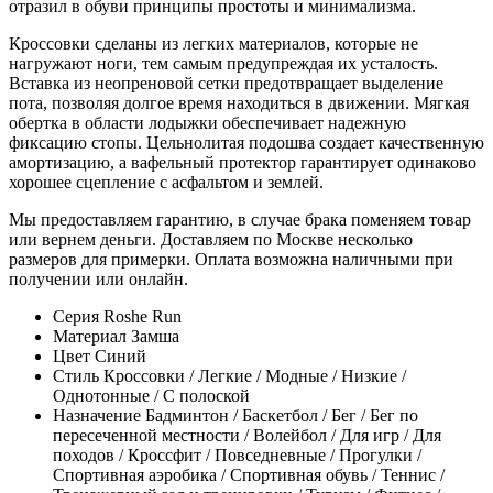
отразил в обуви принципы простоты и минимализма.
Кроссовки сделаны из легких материалов, которые не
нагружают ноги, тем самым предупреждая их усталость.
Вставка из неопреновой сетки предотвращает выделение
пота, позволяя долгое время находиться в движении. Мягкая
обертка в области лодыжки обеспечивает надежную
фиксацию стопы. Цельнолитая подошва создает качественную
амортизацию, а вафельный протектор гарантирует одинаково
хорошее сцепление с асфальтом и землей.
Мы предоставляем гарантию, в случае брака поменяем товар
или вернем деньги. Доставляем по Москве несколько
размеров для примерки. Оплата возможна наличными при
получении или онлайн.
Серия
Roshe Run
Материал
Замша
Цвет
Синий
Стиль
Кроссовки / Легкие / Модные / Низкие /
Однотонные / С полоской
Назначение
Бадминтон / Баскетбол / Бег / Бег по
пересеченной местности / Волейбол / Для игр / Для
походов / Кроссфит / Повседневные / Прогулки /
Спортивная аэробика / Спортивная обувь / Теннис /