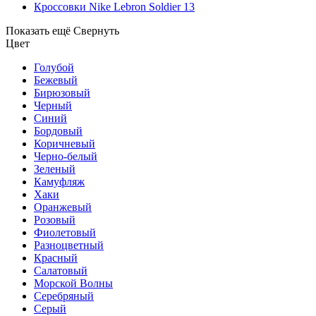
Кроссовки Nike Lebron Soldier 13
Показать ещё
Свернуть
Цвет
Голубой
Бежевый
Бирюзовый
Черный
Синий
Бордовый
Коричневый
Черно-белый
Зеленый
Камуфляж
Хаки
Оранжевый
Розовый
Фиолетовый
Разноцветный
Красный
Салатовый
Морской Волны
Серебряный
Серый