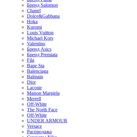
Бренд Salomon
Chanel
Dolce&Gabbana
Hoka
Kuromi
Louis Vuitton
Michael Kors
Valentino
Бренд Asics
Бренд Premiata
Fila
Bape Sta
Balenciaga
Balmain
Dior
Lacoste
Maison Margiela
Merrell
Off-White
The North Face
Off-White
UNDER ARMOUR
Versace
Распродажа