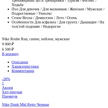
Тренажерный зал и тренировки / Туризм / Фитнес /
Ходьба
Пол
Для девочек / Для мальчиков / Женские / Мужские /
Подростковые / Унисекс
Сезон
Весна / Демисезон / Лето / Осень
Особенности
Для асфальта / Для грунта / Дышащие / На
толстой подошве / Недорогие
Nike Roshe Run, синие, нейлон, мужские
9 000 ₽
6 500 ₽
В корзину
Описание
Характеристики
Комментарии
-28%
1
Акция
Хит-продаж
Премиум
Nike Dunk Mid Retro Черные