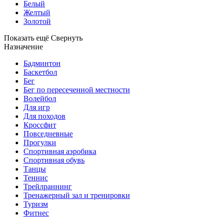
Белый
Желтый
Золотой
Показать ещё
Свернуть
Назначение
Бадминтон
Баскетбол
Бег
Бег по пересеченной местности
Волейбол
Для игр
Для походов
Кроссфит
Повседневные
Прогулки
Спортивная аэробика
Спортивная обувь
Танцы
Теннис
Трейлраннинг
Тренажерный зал и тренировки
Туризм
Фитнес