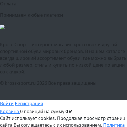
Оплата
Принимаем любые платежи
Кросс-Спорт - интернет-магазин кроссовок и другой
спортивной обуви мировых брендов. В нашем каталоге
всегда широкий ассортимент обуви, где можно выбрать
любой размер, стиль и купить по низкой цене по акции
со скидкой.
© kross-sport.ru
2026 Все права защищены
Войти
Регистрация
Корзина
0 позиций
на сумму
0 ₽
Сайт использует cookies.
Продолжая просмотр страниц
сайта Вы соглашаетесь с их использованием.
Политика