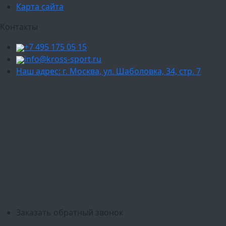
Карта сайта
Контакты
+7 495 175 05 15
info@kross-sport.ru
Наш адрес: г. Москва, ул. Шаболовка, 34, стр. 7
Ваш город:
Москва
Балашиха
Мытищи
Люберцы
Химки
Пушкино
Подольск
Одинцово
Красногорск
Барнаул
Белгород
Ижевск
Рязань
Тула
Ярославль
Киров
Калуга
Курск
Тольятти
Липецк
Ставрополь
Оренбург
Уфа
Новосибирск
Санкт-Петербург
Екатеринбург
Казань
Нижний Новгород
Челябинск
Красноярск
Самара
Сочи
Ростов-на-Дону
Омск
Краснодар
Воронеж
Пермь
Волгоград
Саратов
Тюмень
Заказать обратный звонок