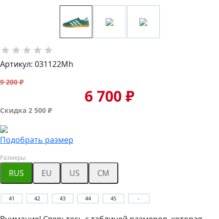
Артикул: 031122Mh
9 200 ₽
6 700 ₽
Скидка 2 500 ₽
Подобрать размер
Размеры
RUS
EU
US
CM
41
42
43
44
45
-